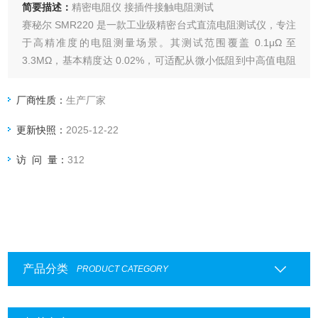
简要描述：
精密电阻仪 接插件接触电阻测试
赛秘尔 SMR220 是一款工业级精密台式直流电阻测试仪，专注
于高精准度的电阻测量场景。其测试范围覆盖 0.1μΩ 至
3.3MΩ，基本精度达 0.02%，可适配从微小低阻到中高值电阻
的多类检测需求。设备支持 24PH/48PH 多路通道测试，且具
备二线、四线模式自由切换功能，既能满足常规单路电阻测
厂商性质：
生产厂家
量，也可应对批量部件的并行检测。
更新快照：
2025-12-22
访 问 量：
312
产品分类
PRODUCT CATEGORY