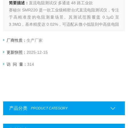
简要描述：
直流电阻测试仪 多通道 48 路工业款
赛秘尔 SMR220 是一款工业级精密台式直流电阻测试仪，专注
于高精准度的电阻测量场景。其测试范围覆盖 0.1μΩ 至
3.3MΩ，基本精度达 0.02%，可适配从微小低阻到中高值电阻
的多类检测需求。设备支持 24PH/48PH 多路通道测试，且具
备二线、四线模式自由切换功能，既能满足常规单路电阻测
厂商性质：
生产厂家
量，也可应对批量部件的并行检测。
更新快照：
2025-12-15
访 问 量：
314
产品分类
PRODUCT CATEGORY