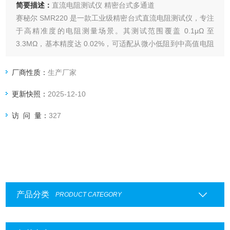
简要描述：
直流电阻测试仪 精密台式多通道
赛秘尔 SMR220 是一款工业级精密台式直流电阻测试仪，专注
于高精准度的电阻测量场景。其测试范围覆盖 0.1μΩ 至
3.3MΩ，基本精度达 0.02%，可适配从微小低阻到中高值电阻
的多类检测需求。设备支持 24PH/48PH 多路通道测试，且具
备二线、四线模式自由切换功能，既能满足常规单路电阻测
厂商性质：
生产厂家
量，也可应对批量部件的并行检测。
更新快照：
2025-12-10
访 问 量：
327
产品分类
PRODUCT CATEGORY