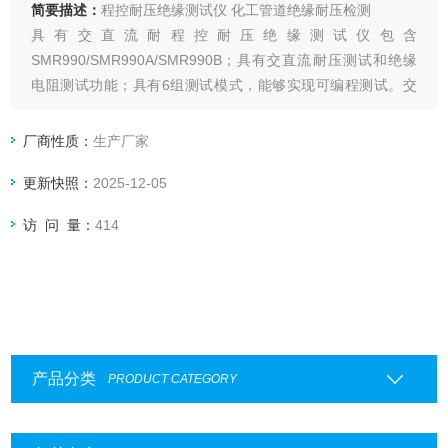
简要描述：
程控耐压绝缘测试仪 化工管道绝缘耐压检测
具有交直流耐程控耐压绝缘测试仪包含
SMR990/SMR990A/SMR990B；具有交直流耐压测试和绝缘
电阻测试功能；具有6组测试模式，能够实现可编程测试。交
直流电压输出10V~5KV/6KV，绝缘电阻测试范围
100KΩ~99GΩ，同时具有电弧侦测，过功率侦测功能。选配
厂商性质：
生产厂家
RS485接口，通过MODBUS通讯协议可以轻松实验仪器组网
更新快照：
2025-12-05
访 问 量：
414
产品分类
PRODUCT CATEGORY