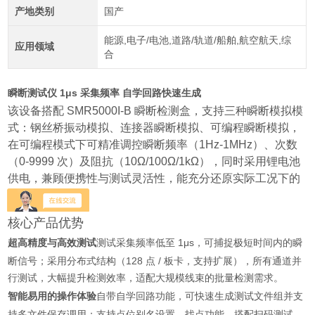
产地类别
国产
能源,电子/电池,道路/轨道/船舶,航空航天,综
应用领域
合
瞬断测试仪 1μs 采集频率 自学回路快速生成
该设备搭配 SMR5000I-B 瞬断检测盒，支持三种瞬断模拟模
式：钢丝桥振动模拟、连接器瞬断模拟、可编程瞬断模拟，
在可编程模式下可精准调控瞬断频率（1Hz-1MHz）、次数
（0-9999 次）及阻抗（10Ω/100Ω/1kΩ），同时采用锂电池
供电，兼顾便携性与测试灵活性，能充分还原实际工况下的
连接失效场景。
核心产品优势
超高精度与高效测试
测试采集频率低至 1μs，可捕捉极短时间内的瞬
断信号；采用分布式结构（128 点 / 板卡，支持扩展），所有通道并
行测试，大幅提升检测效率，适配大规模线束的批量检测需求。
智能易用的操作体验
自带自学回路功能，可快速生成测试文件组并支
持多文件保存调用；支持点位别名设置、找点功能，搭配扫码测试、