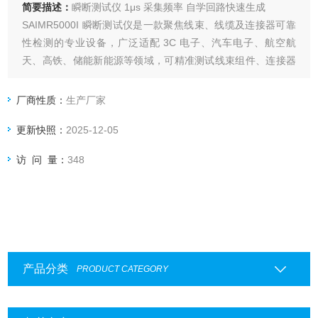
简要描述：
瞬断测试仪 1μs 采集频率 自学回路快速生成
SAIMR5000I 瞬断测试仪是一款聚焦线束、线缆及连接器可靠
性检测的专业设备，广泛适配 3C 电子、汽车电子、航空航
天、高铁、储能新能源等领域，可精准测试线束组件、连接器
对插件、新能源线束等产品的瞬断故障，是线末线路自动化生
产中的核心检测工具。
厂商性质：
生产厂家
更新快照：
2025-12-05
访 问 量：
348
产品分类
PRODUCT CATEGORY