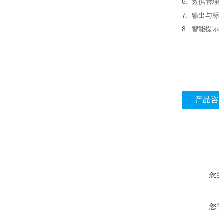
6. 数据
7. 输出
8. 智能
产品咨
您
您