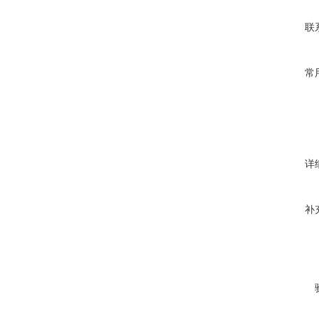
联
常
详
补