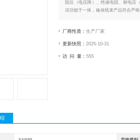
阻抗（电压降）、绝缘电阻、耐电压（交/
试功能于一体，确保线束产品符合严格
操作界面，有效提升测试效率与数据管
厂商性质：
生产厂家
更新快照：
2025-10-31
访 问 量：
555
绍
SAIMR
产地类别