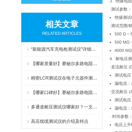
3. 绝缘电
·测试参数：
▪ 绝缘测试电
相关文章
·测试范围/
RELATED ARTICLES
▪ 500 Ω 
▪ 500 MΩ
“新能源汽车充电枪测试仪”详细介绍
▪ 4000 M
4. 耐电压
【哪家质量好】赛秘尔多路电阻测试仪与高压电缆测试仪深度解析
·直流耐压 (
▪ 测试电压：最
精密LCR测试仪在电子元器件测试中的应用
▪ 漏电流：最
·交流耐压 (
【哪家口碑好】赛秘尔多路电阻测试仪高精度宽量程设计在自动化产线中的应用
▪ 测试电压：最
多通道耐压测试仪哪家好？一文看懂苏州赛秘尔的核心优势
▪ 漏电流：最
· 时间参数
高压线缆测试仪的介绍及特点
▪ 电压上升时间