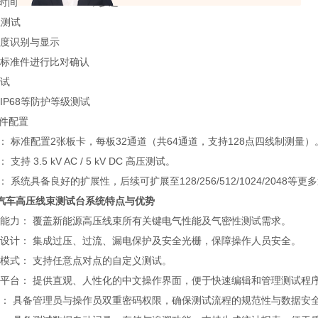
：0.5 s ~ 99.9 s，步进 0.1 s
阻测试
温度识别与显示
C标准件进行比对确认
测试
、IP68等防护等级测试
硬件配置
： 标准配置2张板卡，每板32通道（共64通道，支持128点四线制测量）
支持 3.5 kV AC / 5 kV DC 高压测试。
： 系统具备良好的扩展性，后续可扩展至128/256/512/1024/2048等更
汽车高压线束测试台
系统特点与优势
测试能力： 覆盖新能源高压线束所有关键电气性能及气密性测试需求。
全性设计： 集成过压、过流、漏电保护及安全光栅，保障操作人员安全。
测试模式： 支持任意点对点的自定义测试。
软件平台： 提供直观、人性化的中文操作界面，便于快速编辑和管理测试程
管理： 具备管理员与操作员双重密码权限，确保测试流程的规范性与数据安