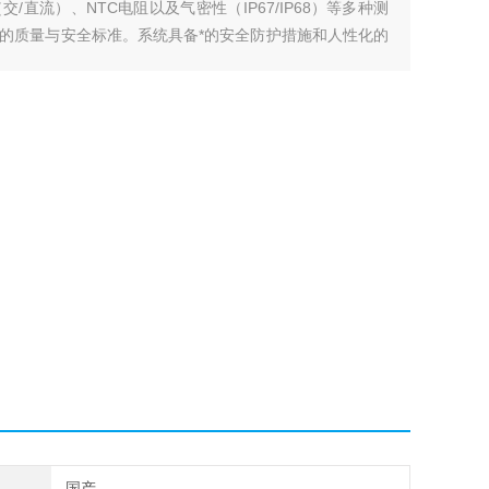
直流）、NTC电阻以及气密性（IP67/IP68）等多种测
的质量与安全标准。系统具备*的安全防护措施和人性化的
理水平。
国产