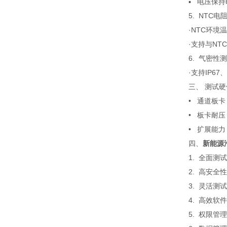
▪ 电压保持时间
5. NTC电
·NTC环境
·支持与NT
6. 气密性
·支持IP67
三、 测试
• 通道板卡
• 板卡耐压： 
• 扩展能力
四、
新能源
1. 全面
2. 高安
3. 灵活
4. 高效
5. 权限