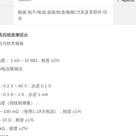
能源,电子/电池,道路/轨道/船舶,汽车及零部件,综
合
高压线束测试台
目与技术规格
： 1 kΩ ~ 10 MΩ，精度 ±2%
抗/电压降测试
.2 V ~ 40 V，步进 0.1 V
.1 A ~ 2 A，步进 1 mA
/精度（四线制测量）：
Ω ~ 100 mΩ （使用1-2A大电流），精度 ±1%
 ~ 10 Ω，精度 ±1%
1 kΩ，精度 ±2%