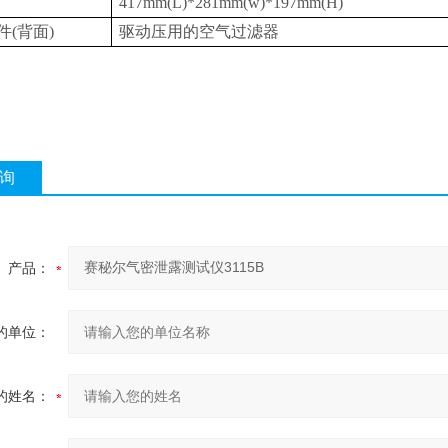
417mm(L)*281mm(w)*197mm(H)
(背面)
驱动压用的空气过滤器
询
产品：
的单位：
的姓名：