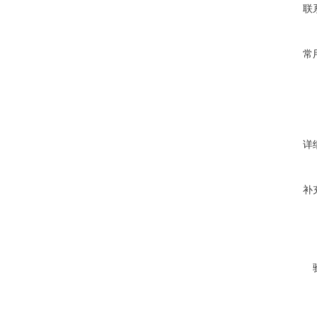
联
常
详
补