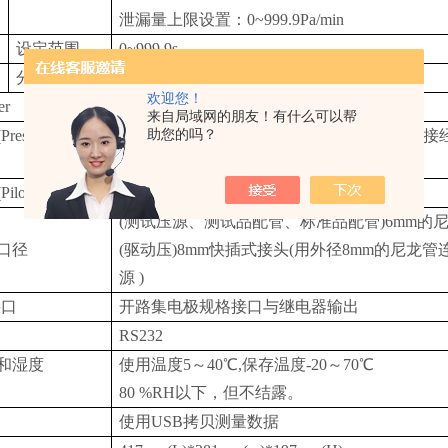
泄漏量上限设置：0~999.9Pa/min
设定范围
0~999.9s
分辨率
0.1s
欢迎您！
er
AC100～240V±10%50/60Hz
来自局域网的朋友！有什么可以帮
助您的吗？
ssure source)
使用流量大、压力高的、洁净的空压源。连接
定的空气。
ot pressure)
使用调压到400～700 kPa范围的洁净空气。
(测试压源、测试品配管、标准品配管)6mm的
口径
(驱动压)8mm快插式接头(用外径8mm的尼龙
源 )
接口
开路集电极规格接口与继电器输出
RS232
和湿度
使用温度5～40℃,保存温度-20～70℃
80 %RH以下，但不结露。
使用USB拷贝测量数据