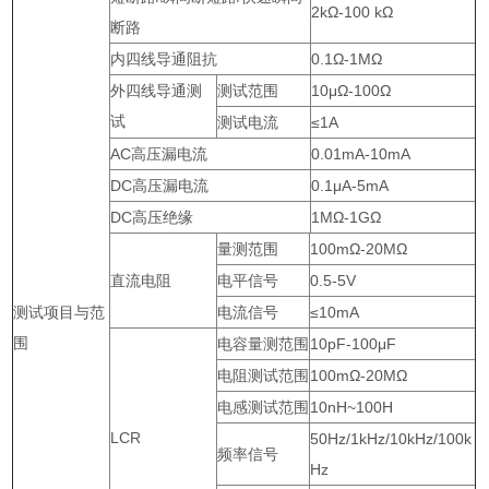
2kΩ-100 kΩ
断路
内四线导通阻抗
0.1Ω-1MΩ
外四线导通测
测试范围
10μΩ-100Ω
试
测试电流
≤1A
AC高压漏电流
0.01mA-10mA
DC高压漏电流
0.1μA-5mA
DC高压绝缘
1MΩ-1GΩ
量测范围
100mΩ-20MΩ
直流电阻
电平信号
0.5-5V
测试项目与范
电流信号
≤10mA
围
电容量测范围
10pF-100μF
电阻测试范围
100mΩ-20MΩ
电感测试范围
10nH~100H
LCR
50Hz/1kHz/10kHz/100k
频率信号
Hz