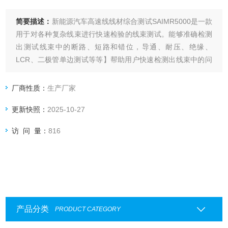
简要描述：
新能源汽车高速线线材综合测试SAIMR5000是一款
用于对各种复杂线束进行快速检验的线束测试。能够准确检测
出测试线束中的断路、短路和错位，导通、耐压、绝缘、
LCR、二极管单边测试等等】帮助用户快速检测出线束中的问
题。可以结合配套的上位机测试软件，能够非常直观的看到线
束中所存在的问题。可满足生产线、进货检验及实验室测量要
厂商性质：
生产厂家
求。
更新快照：
2025-10-27
访 问 量：
816
产品分类
PRODUCT CATEGORY