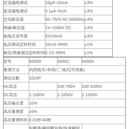
交流漏电测试
10μA~10mA
±3%
直流漏电测试
0.1μA~5mA
±3%
交流耐压源
50~750V AC 50/60Hz
±3%
绝缘/耐压源
1V~1500V DC
±3%
低电压信号源
5V/10mA
±3%
低压测试定时时间
10mS~999S
±1%
耐压/绝缘测试定时时间
0.1S~999S
±1%
型号
5000D
5000C
5000H
量测方法
内四线式+外四/二 线式(可切换)
测试点数
1024P
AC高压
-
100-700V
100-1000V
DC高压
1-1000V
1-1000V
1-1500V
高压输出度
±5%
高压量测度
±5%
高压量测时间
0.01秒-60秒
短断路/瞬间断短路/快速瞬间