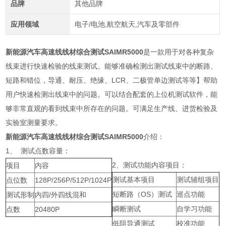
品牌
其他品牌
应用领域
电子/电池,航空航天,汽车及零部件
新能源汽车高速线线材综合测试SAIMR5000
是一款用于对各种复杂
线束进行快速检验的线束测试。能够准确检测出测试线束中的断路、
短路和错位，导通、耐压、绝缘、LCR、二极管单边测试等等】帮助
用户快速检测出线束中的问题。可以结合配套的上位机测试软件，能
够非常直观的看到线束中所存在的问题。可满足生产线、进货检验及
实验室测量要求。
新能源汽车高速线线材综合测试SAIMR5000
介绍：
1、 测试点数容量：
2、测试功能内容项目：
项目
内容
测试基本项目
测试辅组项目
点位数
128P/256P/512P/1024P
短断路（OS）测试
巡点功能
测试形制
内四/外四线混和
瞬断测试
自学习功能
点数
20480P
低阻导通测试
校准功能