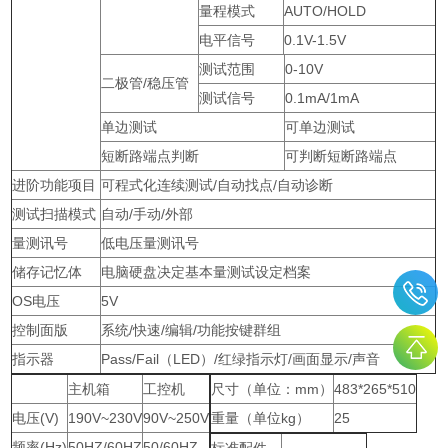
量程模式
AUTO/HOLD
电平信号
0.1V-1.5V
测试范围
0-10V
二极管/稳压管
测试信号
0.1mA/1mA
单边测试
可单边测试
短断路端点判断
可判断短断路端点
进阶功能项目
可程式化连续测试/自动找点/自动诊断
测试扫描模式
自动/手动/外部
量测讯号
低电压量测讯号
储存记忆体
电脑硬盘决定基本量测试设定档案
OS电压
5V
控制面版
系统/快速/编辑/功能按键群组
指示器
Pass/Fail（LED）/红绿指示灯/画面显示/声音
主机箱
工控机
尺寸（单位：mm）
483*265*510
电压(V)
190V~230V
90V~250V
重量（单位kg）
25
频率(Hz)
50HZ/60HZ
50/60HZ