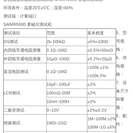
环境条件：温度20℃±5℃；湿度<60%
测试端：计量端口
SAIMR5000 赛秘尔测试机
5、型
测试项目
范围
基本精度
号规
OS测试
2k-100kΩ
±5%+100Ω
格：
内四线导通电阻测量
0.1Ω~1MΩ
±0.5%+50mΩ
6、供
外四线导通电阻测量
10μΩ~100Ω
±0.2%+20μΩ
电规
<100k:±1%
直流电阻测试
0.1Ω~1MΩ
格：
>100k:5%
7、设
10pF~100uF
±2%
备尺寸
LCR测试
100mΩ-20M
±2%
和重
10nH~100H
±2%
量：
二极管测试
0~10V
±2%±0.2V
8、配
1M~100M:±2%
绝缘测试
1MΩ~1GΩ
件：
100M~1G:±5%