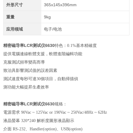
外形尺寸
365x145x396mm
重量
9kg
应用领域
电子/电池
精密磁导率LCR测试仪6630
特色：0.1%基本精確度
提供電腦連線軟體支援，軟體進階編輯功能
克服測試頻率變高而導
致治具影響測試值的誤差因素
測試速度每秒可達30個項目，自動掃描偵
測功能大幅提昇生產效率
精密磁导率LCR测试仪6630
规格：
電源需求 90Vac ~ 125Vac or 190Vac ~ 250Vac/48Hz ~ 62Hz
液晶螢幕 320*240 解析度圖形液晶顯示
介面 RS-232、Handler(option)、USB(option)