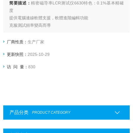
简要描述：
精密磁导率LCR测试仪6630特色：0.1%基本精確
度
提供電腦連線軟體支援，軟體進階編輯功能
克服測試頻率變高而導
致治具影響測試值的誤差因素
測試速度每秒可達30個項目，自動掃描偵
厂商性质：
生产厂家
測功能大幅提昇生產效率
更新快照：
2025-10-29
访 问 量：
830
产品分类
PRODUCT CATEGORY