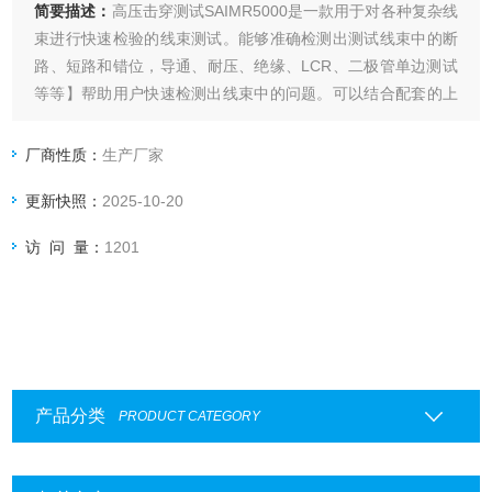
简要描述：
高压击穿测试SAIMR5000是一款用于对各种复杂线
束进行快速检验的线束测试。能够准确检测出测试线束中的断
路、短路和错位，导通、耐压、绝缘、LCR、二极管单边测试
等等】帮助用户快速检测出线束中的问题。可以结合配套的上
位机测试软件，能够非常直观的看到线束中所存在的问题。可
满足生产线、进货检验及实验室测量要求。
厂商性质：
生产厂家
更新快照：
2025-10-20
访 问 量：
1201
产品分类
PRODUCT CATEGORY