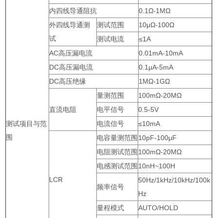
内四线导通阻抗
0.1Ω-1MΩ
外四线导通测
测试范围
10μΩ-100Ω
试
测试电流
≤1A
AC高压漏电流
0.01mA-10mA
DC高压漏电流
0.1μA-5mA
DC高压绝缘
1MΩ-1GΩ
量测范围
100mΩ-20MΩ
直流电阻
电平信号
0.5-5V
测试项目与范
电流信号
≤10mA
围
电容量测范围
10pF-100μF
电阻测试范围
100mΩ-20MΩ
电感测试范围
10nH~100H
LCR
50Hz/1kHz/10kHz/100k
频率信号
Hz
量程模式
AUTO/HOLD