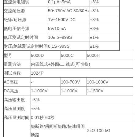
直流漏电测试
0.1μA~5mA
±3%
交流耐压源
50~750V AC 50/60Hz
±3%
绝缘/耐压源
1V~1500V DC
±3%
低电压信号源
5V/10mA
±3%
低压测试定时时间
10mS~999S
±1%
耐压/绝缘测试定时时间
0.1S~999S
±1%
型号
5000D
5000C
5000H
量测方法
内四线式+外四/二 线式(可切换)
测试点数
1024P
AC高压
-
100-700V
100-1000V
DC高压
1-1000V
1-1000V
1-1500V
高压输出度
±5%
高压量测度
±5%
高压量测时间
0.01秒-60秒
短断路/瞬间断短路/快速瞬间
2kΩ-100 kΩ
断路