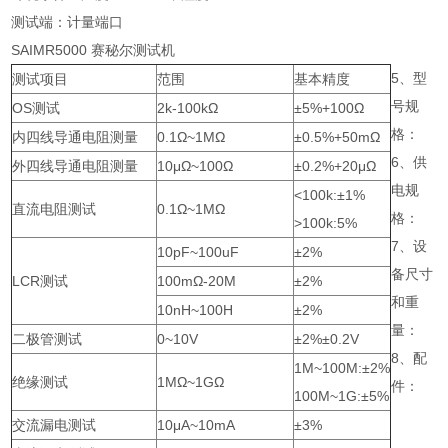
测试端：计量端口
SAIMR5000 赛秘尔测试机
5、型
测试项目
范围
基本精度
号规
OS测试
2k-100kΩ
±5%+100Ω
格：
内四线导通电阻测量
0.1Ω~1MΩ
±0.5%+50mΩ
6、供
外四线导通电阻测量
10μΩ~100Ω
±0.2%+20μΩ
电规
<100k:±1%
直流电阻测试
0.1Ω~1MΩ
格：
>100k:5%
7、设
10pF~100uF
±2%
备尺寸
LCR测试
100mΩ-20M
±2%
和重
10nH~100H
±2%
量：
二极管测试
0~10V
±2%±0.2V
8、配
1M~100M:±2%
绝缘测试
1MΩ~1GΩ
件：
100M~1G:±5%
交流漏电测试
10μA~10mA
±3%