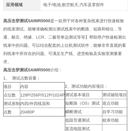
应用领域
电子/电池,航空航天,汽车及零部件
高压击穿测试SAIMR5000
是一款用于对各种复杂线束进行快速检验
的线束测试。能够准确检测出测试线束中的断路、短路和错位，导
通、耐压、绝缘、LCR、二极管单边测试等等】帮助用户快速检测出
线束中的问题。可以结合配套的上位机测试软件，能够非常直观的看
到线束中所存在的问题。可满足生产线、进货检验及实验室测量要
求。
高压击穿测试SAIMR5000
介绍：
1、 测试点数容量：
2、测试功能内容项目：
项目
内容
测试基本项目
测试辅组项目
点位数
128P/256P/512P/1024P
短断路（OS）测试
巡点功能
测试形制
内四/外四线混和
瞬断测试
自学习功能
点数
20480P
低阻导通测试
校准功能
直流电阻测试