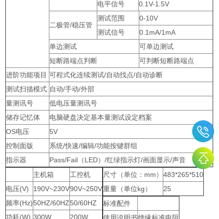
电平信号
0.1V-1.5V
测试范围
0-10V
二极管/稳压管
测试信号
0.1mA/1mA
单边测试
可单边测试
短断路端点判断
可判断短断路端点
进阶功能项目
可程式化连续测试/自动找点/自动诊断
测试扫描模式
自动/手动/外部
量测讯号
低电压量测讯号
储存记忆体
电脑硬盘决定基本量测试设定档案
OS电压
5V
控制面版
系统/快速/编辑/功能按键群组
指示器
Pass/Fail（LED）/红绿指示灯/画面显示/声音
主机箱
工控机
尺寸（单位：mm）
483*265*510
电压(V)
190V~230V
90V~250V
重量（单位kg）
25
频率(Hz)
50HZ/60HZ
50/60HZ
标准配件
功耗(W)
300W
200W
使用说明书
绝缘标准电阻