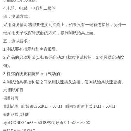
3.插拔枪开关检测。
4.电阻、电感、电容和二极管
四．测试方式；
采用待测物两端都要连接到治具上，如果只有一端有连接器，另外一
端采用夹子或探针接触的方式，接到测试治具上面。
五．测试要求：
1.测试要有指示灯和声音报警。
2.产品的启动测试(1.扫条码启动2电脑端测试按钮；3.治具端启动按
钮)。
3.裸露的线要有防护照（气动的）
4.测试治具和控制箱之间采用快速插头连接，便测试治具快速更换。
六.测试项目
项目符号
量测范围 断/短路O/S1KΩ ~ 50KΩ 瞬间短断路测试 1KΩ ~ 50KΩ
短断路端点判断
导通COND0.1mΩ ~ 50.0Ω瞬间导通 0.1mΩ ~ 50.0Ω
电阻RMax.10.0MΩ