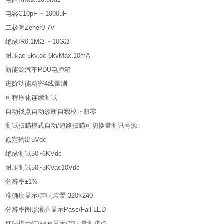
电容C10pF ~ 1000uF
二极管Zener0-7V
绝缘IR0.1MΩ ~ 10GΩ
耐压ac-5kv,dc-6kvMax.10mA
新能源汽车PDU电控箱
进阶功能精密4线量测
可程序化连续测试
自动找点自动诊断自我校正归零
测试扫瞄模式自动/短路扫瞄可切换量测讯号源
额定输出5Vdc
绝缘测试50~6KVdc
耐压测试50~5KVac10Vdc
分辨率±1%
准确度显示/声响装置 320×240
分辨率图形液晶显示Pass/Fail LED
红绿指示灯/画面显示/声响量测接点