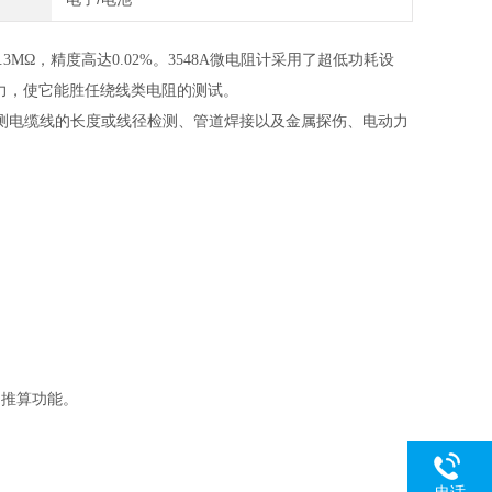
3MΩ，精度高达0.02%。3548A微电阻计采用了超低功耗设
击能力，使它能胜任绕线类电阻的测试。
测电缆线的长度或线径检测、管道焊接以及金属探伤、电动力
向推算功能。