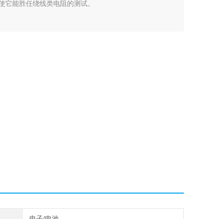
，使它能胜任绕线类电阻的测试。
电子/电池