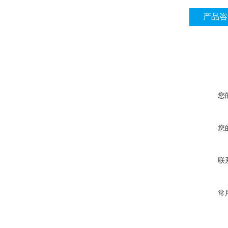
产品咨
您
您
联
常