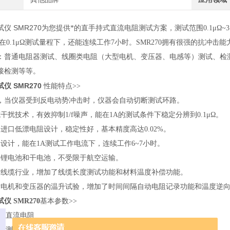
仪 SMR270
为您提供*的直手持式直流电阻测试方案，测试范围0.1μΩ~3.
在0.1μΩ测试量程下，还能连续工作7小时。SMR270拥有很强的抗冲
：普通电阻器测试、线圈类电阻（大型电机、变压器、电感等）测试、检
接检测等等。
仪 SMR270
性能特点>>
击，当仪器受到反电动势冲击时，仪器会自动切断测试环路。
干扰技术，有效抑制1/f噪声，能在1A的测试条件下稳定分辨到0.1μΩ。
用进口低漂电阻设计，稳定性好，基本精度高达0.02%。
耗设计，能在1A测试工作电流下，连续工作6~7小时。
容锂电池和干电池，不受限于航空运输。
对线缆行业，增加了线缆长度测试功能和材料温度补偿功能。
对电机和变压器的温升试验，增加了时间间隔自动电阻记录功能和温度逆
仪 SMR270
基本参数>>
直流电阻
测试范围：0~3.3MΩ zui大读数：33000 zui小分辨率：0.1μΩ