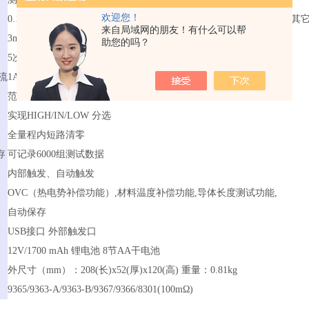
欢迎您！
0.1%±10读数(3mΩ,30mΩ,3MΩ),0.05%±4读数(300kΩ),0.02%±2读数(
来自局域网的朋友！有什么可以帮
3mΩ/30mΩ/300mΩ/3Ω/30Ω/300Ω/3kΩ/30kΩ/300kΩ/3.3MΩ
助您的吗？
5次/秒（平均次数可选）
电流
1A DC
范围：-10℃~60℃ 精度：1℃
实现HIGH/IN/LOW 分选
全量程内短路清零
存
可记录6000组测试数据
内部触发、自动触发
OVC（热电势补偿功能）,材料温度补偿功能,导体长度测试功能,
自动保存
USB接口 外部触发口
12V/1700 mAh 锂电池 8节AA干电池
外尺寸（mm）：208(长)x52(厚)x120(高) 重量：0.81kg
9365/9363-A/9363-B/9367/9366/8301(100mΩ)