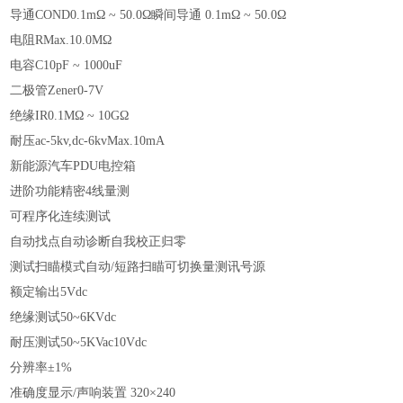
导通COND0.1mΩ ~ 50.0Ω瞬间导通 0.1mΩ ~ 50.0Ω
电阻RMax.10.0MΩ
电容C10pF ~ 1000uF
二极管Zener0-7V
绝缘IR0.1MΩ ~ 10GΩ
耐压ac-5kv,dc-6kvMax.10mA
新能源汽车PDU电控箱
进阶功能精密4线量测
可程序化连续测试
自动找点自动诊断自我校正归零
测试扫瞄模式自动/短路扫瞄可切换量测讯号源
额定输出5Vdc
绝缘测试50~6KVdc
耐压测试50~5KVac10Vdc
分辨率±1%
准确度显示/声响装置 320×240