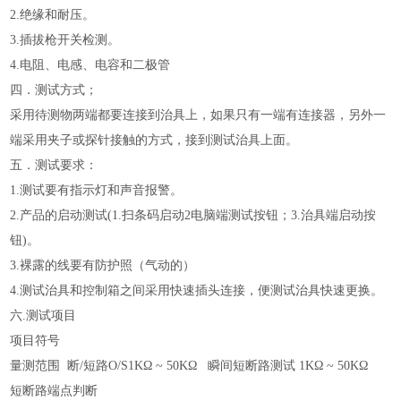
2.绝缘和耐压。
3.插拔枪开关检测。
4.电阻、电感、电容和二极管
四．测试方式；
采用待测物两端都要连接到治具上，如果只有一端有连接器，另外一
端采用夹子或探针接触的方式，接到测试治具上面。
五．测试要求：
1.测试要有指示灯和声音报警。
2.产品的启动测试(1.扫条码启动2电脑端测试按钮；3.治具端启动按
钮)。
3.裸露的线要有防护照（气动的）
4.测试治具和控制箱之间采用快速插头连接，便测试治具快速更换。
六.测试项目
项目符号
量测范围 断/短路O/S1KΩ ~ 50KΩ 瞬间短断路测试 1KΩ ~ 50KΩ
短断路端点判断