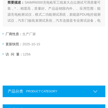
简要描述：
SAIMR6000充电枪军工线束大点位测试可用质量可
靠，*，:精度高，质量好。产品远销国内外。。应用范围：能
源充电枪测试仪，模式二功能测试系统，新能源PDU电控箱测
试仪，汽车门板线束测试系统，汽车连接器专业测试设备，电
机伺服变频锚点器测试系统，电源变频器测试系统，线材连接
器测试机，导通机，线圈匝间测试仪（层间测试仪）
厂商性质：
生产厂家
更新快照：
2025-10-15
访 问 量：
1256
产品分类
PRODUCT CATEGORY