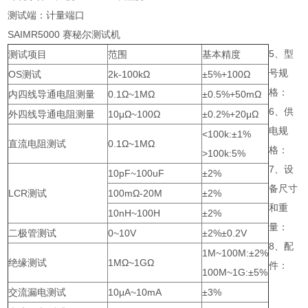
测试端：计量端口
SAIMR5000 赛秘尔测试机
5、型
测试项目
范围
基本精度
号规
OS测试
2k-100kΩ
±5%+100Ω
格：
内四线导通电阻测量
0.1Ω~1MΩ
±0.5%+50mΩ
6、供
外四线导通电阻测量
10μΩ~100Ω
±0.2%+20μΩ
电规
<100k:±1%
直流电阻测试
0.1Ω~1MΩ
格：
>100k:5%
7、设
10pF~100uF
±2%
备尺寸
LCR测试
100mΩ-20M
±2%
和重
10nH~100H
±2%
量：
二极管测试
0~10V
±2%±0.2V
8、配
1M~100M:±2%
绝缘测试
1MΩ~1GΩ
件：
100M~1G:±5%
交流漏电测试
10μA~10mA
±3%