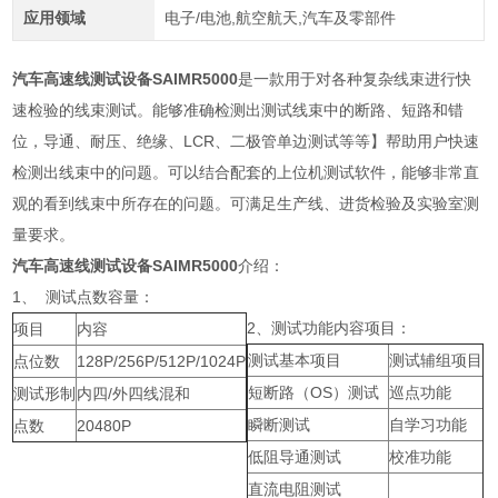
应用领域
电子/电池,航空航天,汽车及零部件
汽车高速线测试设备SAIMR5000
是一款用于对各种复杂线束进行快
速检验的线束测试。能够准确检测出测试线束中的断路、短路和错
位，导通、耐压、绝缘、LCR、二极管单边测试等等】帮助用户快速
检测出线束中的问题。可以结合配套的上位机测试软件，能够非常直
观的看到线束中所存在的问题。可满足生产线、进货检验及实验室测
量要求。
汽车高速线测试设备SAIMR5000
介绍：
1、 测试点数容量：
2、测试功能内容项目：
项目
内容
测试基本项目
测试辅组项目
点位数
128P/256P/512P/1024P
短断路（OS）测试
巡点功能
测试形制
内四/外四线混和
瞬断测试
自学习功能
点数
20480P
低阻导通测试
校准功能
直流电阻测试