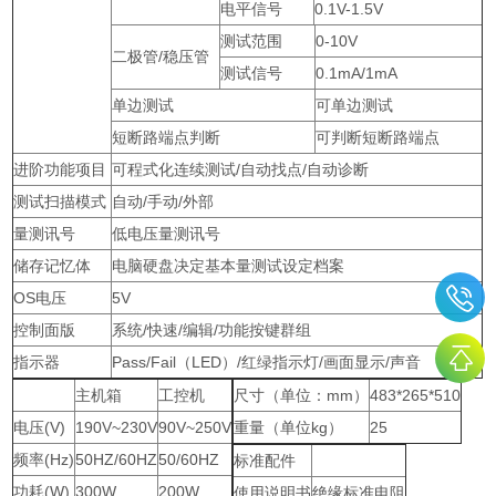
电平信号
0.1V-1.5V
测试范围
0-10V
二极管/稳压管
测试信号
0.1mA/1mA
单边测试
可单边测试
短断路端点判断
可判断短断路端点
进阶功能项目
可程式化连续测试/自动找点/自动诊断
测试扫描模式
自动/手动/外部
量测讯号
低电压量测讯号
储存记忆体
电脑硬盘决定基本量测试设定档案
OS电压
5V
控制面版
系统/快速/编辑/功能按键群组
指示器
Pass/Fail（LED）/红绿指示灯/画面显示/声音
主机箱
工控机
尺寸（单位：mm）
483*265*510
电压(V)
190V~230V
90V~250V
重量（单位kg）
25
频率(Hz)
50HZ/60HZ
50/60HZ
标准配件
功耗(W)
300W
200W
使用说明书
绝缘标准电阻