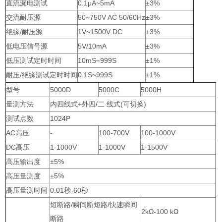
直流漏电测试
0.1μA~5mA
±3%
交流耐压源
50~750V AC 50/60Hz
±3%
绝缘/耐压源
1V~1500V DC
±3%
低电压信号源
5V/10mA
±3%
低压测试定时时间
10mS~999S
±1%
耐压/绝缘测试定时时间
0.1S~999S
±1%
型号
5000D
5000C
5000H
量测方法
内四线式+外四/二 线式(可切换)
测试点数
1024P
AC高压
-
100-700V
100-1000V
DC高压
1-1000V
1-1000V
1-1500V
高压输出度
±5%
高压量测度
±5%
高压量测时间
0.01秒-60秒
短断路/瞬间断短路/快速瞬间
2kΩ-100 kΩ
断路