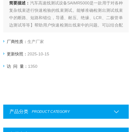
简要描述：
汽车高速线测试设备SAIMR5000是一款用于对各种
复杂线束进行快速检验的线束测试。能够准确检测出测试线束
中的断路、短路和错位，导通、耐压、绝缘、LCR、二极管单
边测试等等】帮助用户快速检测出线束中的问题。可以结合配
套的上位机测试软件，能够非常直观的看到线束中所存在的问
题。可满足生产线、进货检验及实验室测量要求。
厂商性质：
生产厂家
更新快照：
2025-10-15
访 问 量：
1350
产品分类
PRODUCT CATEGORY