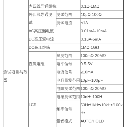
内四线导通阻抗
0.1Ω-1MΩ
外四线导通测
测试范围
10μΩ-100Ω
试
测试电流
≤1A
AC高压漏电流
0.01mA-10mA
DC高压漏电流
0.1μA-5mA
DC高压绝缘
1MΩ-1GΩ
量测范围
100mΩ-20MΩ
直流电阻
电平信号
0.5-5V
测试项目与范
电流信号
≤10mA
围
电容量测范围
10pF-100μF
电阻测试范围
100mΩ-20MΩ
电感测试范围
10nH~100H
LCR
50Hz/1kHz/10kHz/100k
频率信号
Hz
量程模式
AUTO/HOLD