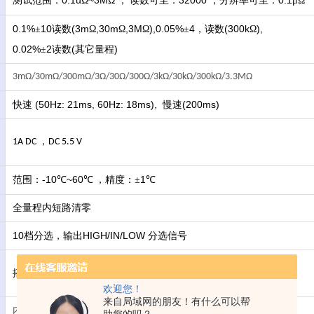
0.1uΩ~3ΜΩ
32000
0.1
测试范围：
，
读数可至：
，分辨率可至：
μΩ
0.1%
10
(3m
,30m
,3M
),0.05%
4
(300k
),
±
读数
Ω
Ω
Ω
±
，读数
Ω
0.02%
2
(
)
±
读数
其它量程
3mΩ/30mΩ/300mΩ/3Ω/30Ω/300Ω/3kΩ/30kΩ/300kΩ/3.3MΩ
(50Hz: 21ms, 60Hz: 18ms),
(200ms)
快速
慢速
，
1A DC
DC 5.5 V
-10
~60
1
范围：
℃
℃
，精度：±
℃
全量程内短路清零
10
HIGH/IN/LOW
档分选，输出
分选信号
搭配电脑软件记录测试数据
欢迎您！
来自局域网的朋友！有什么可以帮
内部触发,外部触发，手动触发，总线触发