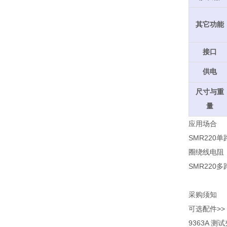
其它功能
接口
供电
尺寸与重
量
应用场合
SMR22
圈绕线电阻
SMR22
采购须知
可选配件>>
9363A 测