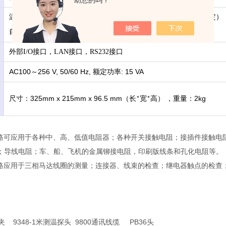
助您的吗？
温度补偿功能，比较器
，锁键（
菜单锁定
全部锁定）
(ABS/REF%)
OFF/
/
自动保持，平均值，面板保存
读取
/
外部I/O接口，LAN接口，RS232接口
AC100
256 V, 50/60 Hz,
: 15 VA
～
额定功率
325mm x 215mm x 96.5 mm
2kg
尺寸：
（长
宽
高）
，重量：
*
*
0单路可应用于各种中、高、低值电阻器；各种开关接触电阻；接插件接触
；导线电阻；车、船、飞机的金属铆接电阻，印刷版线条和孔化电阻等。
0多路应用于三相马达线圈的测量；连接器、线束的检查；继电器触点的检查
试夹 9348-1米测温探头 9800通讯线缆 PB36头