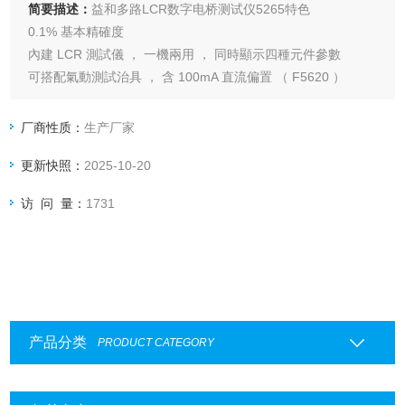
简要描述：
益和多路LCR数字电桥测试仪5265特色
0.1% 基本精確度
內建 LCR 測試儀 ， 一機兩用 ， 同時顯示四種元件參數
可搭配氣動測試治具 ， 含 100mA 直流偏置 （ F5620 ）
開路 、 短路校正功能
USB Host 可存取設定檔案 、 測試資料和畫面擷取圖片
厂商性质：
生产厂家
支援 RS-232、Handler、LAN、USB Host 等介面
更新快照：
2025-10-20
適用於各種元件進料 、 檢驗 、 品保等檢測領域
访 问 量：
1731
产品分类
PRODUCT CATEGORY