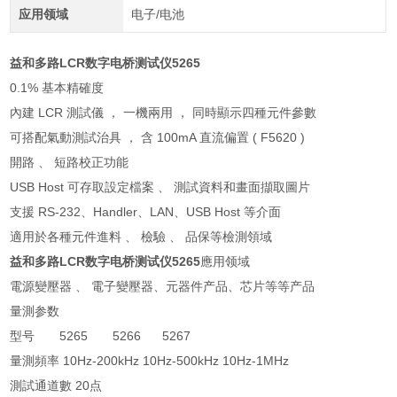
应用领域
电子/电池
益和多路LCR数字电桥测试仪
5265
0.1% 基本精確度
內建 LCR 測試儀 ， 一機兩用 ， 同時顯示四種元件參數
可搭配氣動測試治具 ， 含 100mA 直流偏置 ( F5620 )
開路 、 短路校正功能
USB Host 可存取設定檔案 、 測試資料和畫面擷取圖片
支援 RS-232、Handler、LAN、USB Host 等介面
適用於各種元件進料 、 檢驗 、 品保等檢測領域
益和多路LCR数字电桥测试仪
5265
應用领域
電源變壓器 、 電子變壓器、元器件产品、芯片等等产品
量測参数
型号 5265 5266 5267
量測頻率 10Hz-200kHz 10Hz-500kHz 10Hz-1MHz
測試通道數 20点