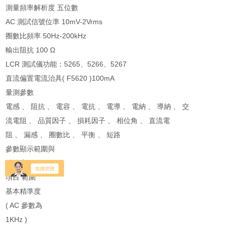
測量頻率解析度 五位數
AC 測試信號位準 10mV-2Vrms
圈數比頻率 50Hz-200kHz
輸出阻抗 100 Ω
LCR 測試儀功能：5265、5266、5267
直流偏置電流治具( F5620 )100mA
量測參數
電感 、 阻抗 、 電容 、 電抗 、 電導 、 電納 、 導納 、 交
流電阻 、 品質因子 、 損耗因子 、 相位角 、 直流電
阻 、 漏感 、 圈數比 、 平衡 、 短路
參數顯示範圍與
精準度
項目 範圍
基本精準度
( AC 參數為
1KHz )