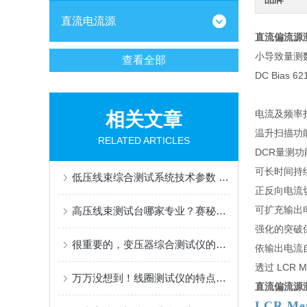
直流电流源
直流偏流源测试
小导致量测
查看全部
DC Bias
电流及频率
相关文章
温升扫描功
RELATED ARTICLES
DCR量测功
可长时间持
低压线束综合测试系统技术参数 SAIMR5000 512P
正反向电流
可扩充输出电
高压线束测试台哪家专业？赛秘尔高压线束测试台如何筑牢新能源品质防线
强化的突破
很重要的，变压器综合测试仪的介绍及特征
依输出电流自动
透过 LCR M
万万没想到！线圈测试仪的特点竟然那么多
直流偏流源测试
LCR Me