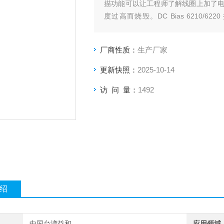
描功能可以让工程师了解线圈上加了
度过高而烧毁。DC Bias 6210/
20Vdc。
厂商性质：
生产厂家
更新快照：
2025-10-14
访 问 量：
1492
绍
中国台湾益和
应用领域