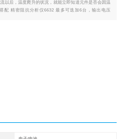
电流以后，温度爬升的状况，就能立即知道元件是否会因温
6220 搭配 精密阻抗分析仪6632 最多可迭加6台，输出电压
电子/电池