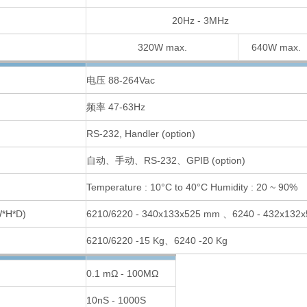
20Hz - 3MHz
320W max.
640W max.
电压 88-264Vac
频率 47-63Hz
RS-232, Handler (option)
自动、手动、RS-232、GPIB (option)
Temperature : 10°C to 40°C Humidity : 20 ~ 90%
*H*D)
6210/6220 - 340x133x525 mm 、6240 - 432x132
6210/6220 -15 Kg、6240 -20 Kg
0.1 mΩ - 100MΩ
10nS - 1000S