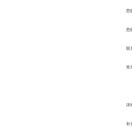
您
您
联
常
详
补