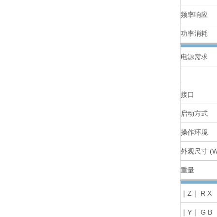
频率响应
功率消耗
电源需求
接口
启动方式
操作环境
外观尺寸 (W
重量
｜Z｜ R X
｜Y｜ G B