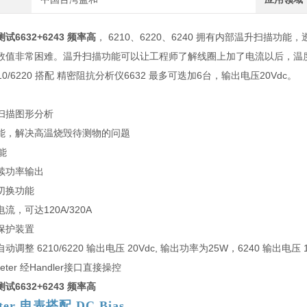
6632+6243 频率高
， 6210、6220、6240 拥有内部温升扫
数值非常困难。温升扫描功能可以让工程师了解线圈上加了电流以后，温
 6210/6220 搭配 精密阻抗分析仪6632 最多可迭加6台，输出电压20Vdc。
扫描图形分析
能，解决高温烧毁待测物的问题
能
续功率输出
切换功能
流，可达120A/320A
保护装置
调整 6210/6220 输出电压 20Vdc, 输出功率为25W，6240 输出电压 
eter 经Handler接口直接操控
6632+6243 频率高
ter 电表搭配 DC Bias