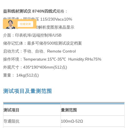
益和线材测试仪 8740N四线式
规格：
电源需求：固定电压 115/230Vac±10%
液晶荧幕：320*240解析度图形液晶显示
介面：印表机埠/远端控制埠/USB
储存记忆体：最多可储存500组测试设定档案
启动方式：手动、自动、Remote Control
操作环境：Temperature:15℃-35℃ Humidity:RH≤75%
外观尺寸：435*190*406mm(512点)
重量： 14kg(512点)
测试项目及量测范围
测试项目
量测范围
导通阻抗
100mΩ-52Ω