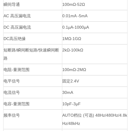
瞬间导通
100mΩ-52Ω
AC 高压漏电流
0.01mA -5mA
DC 高压漏电流
0.1µA-1000µA
DC高压绝缘
1MΩ-1GΩ
短断路/瞬间断短路/快速瞬间断
2kΩ-100kΩ
路
电阻-量测范围
100mΩ-2MΩ
电平信号
固定2.4V
电流信号
30mA
电容-量测范围
10pF-3µF
频率信号
AUTO档位 (可选) 48Hz/480Hz/4.8k
Hz/48kHz