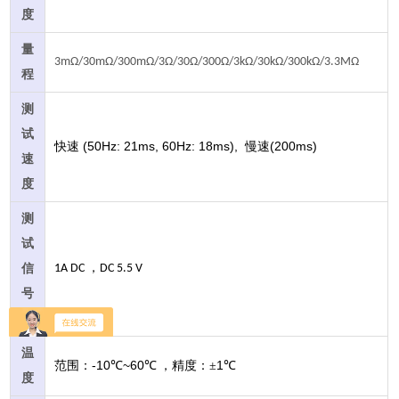
度
量
3mΩ/30mΩ/300mΩ/3Ω/30Ω/300Ω/3kΩ/30kΩ/300kΩ/3.3MΩ
程
测
试
(50Hz: 21ms, 60Hz: 18ms),
(200ms)
快速
慢速
速
度
测
试
，
信
1A DC
DC 5.5 V
号
源
温
-10
~60
1
范围：
℃
℃
，精度：±
℃
度