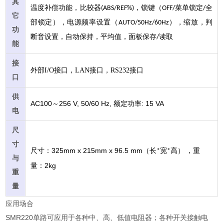
其
温度补偿功能，比较器
，锁键（
菜单锁定
全
(ABS/REF%)
OFF/
/
它
部锁定），电源频率设置（
），缩放，判
AUTO/50Hz/60Hz
功
断音设置，自动保持，平均值，面板保存
读取
/
能
接
外部I/O接口，LAN接口，RS232接口
口
供
AC100
256 V, 50/60 Hz,
: 15 VA
～
额定功率
电
尺
寸
325mm x 215mm x 96.5 mm
尺寸：
（长
宽
高）
，重
*
*
与
2kg
量：
重
量
应用场合
SMR220单路可应用于各种中、高、低值电阻器；各种开关接触电