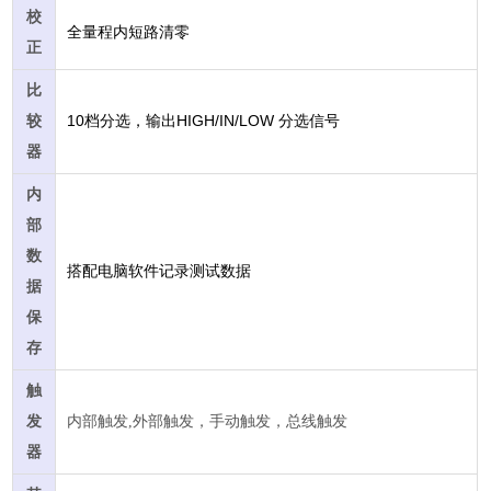
校
全量程内短路清零
正
比
10
HIGH/IN/LOW
较
档分选，输出
分选信号
器
内
部
数
搭配电脑软件记录测试数据
据
保
存
触
发
内部触发,外部触发，手动触发，总线触发
器