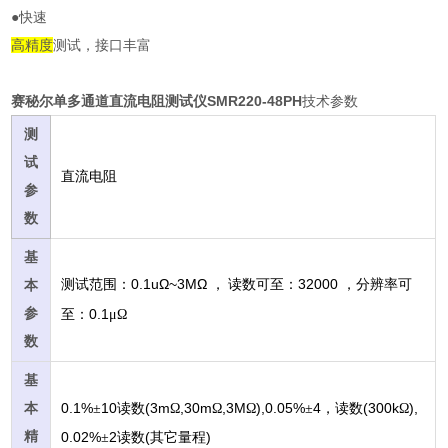
●快速
高精度
测试，接口丰富
赛秘尔单多通道直流电阻测试仪SMR220-48PH
技术参数
测
试
直流电阻
参
数
基
0.1uΩ~3ΜΩ
32000
测试范围：
，
读数可至：
，分辨率可
本
参
0.1
至：
μΩ
数
基
0.1%
10
(3m
,30m
,3M
),0.05%
4
(300k
),
本
±
读数
Ω
Ω
Ω
±
，读数
Ω
精
0.02%
2
(
)
±
读数
其它量程