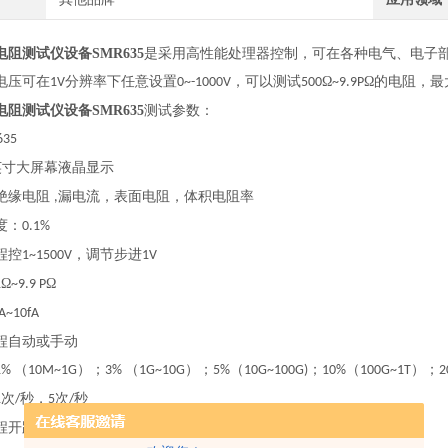
阻测试仪设备SMR635
是采用高性能处理器控制，可在各种电气、电子部
电压可在
分辨率下任意设置
，可以测试
Ω
Ω的电阻，最
1V
0~-1000V
500
~9.9P
阻测试仪设备SMR635
测试参数：
635
英寸大屏幕液晶显示
绝缘电阻
漏电流，表面电阻，体积电阻率
,
度：
0.1%
程控
，调节步进
1~1500V
1V
Ω
Ω
1
~9.9 P
A~10fA
程自动或手动
（
）；
（
）；
（
；
（
）；
1%
10M~1G
3%
1G~10G
5%
10G~100G)
10%
100G~1T
2
次
秒，
次
秒
1
/
5
/
程开路清零