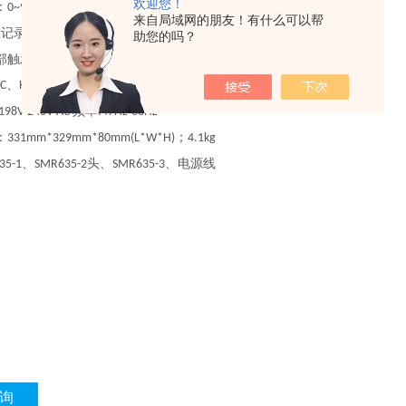
欢迎您！
：
0~999.9S
来自局域网的朋友！有什么可以帮
组记录，判断上超合格及下超
助您的吗？
部触发，手动触发，外部触发，总线触发
、
2C
Handler
频率
:198V-240V AC
:47Hz-63Hz
：
；
331mm*329mm*80mm(L*W*H)
4.1kg
、
头、
、电源线
35-1
SMR635-2
SMR635-3
询