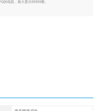
.9PΩ的电阻，最大显示99999数。
电子/电池,综合