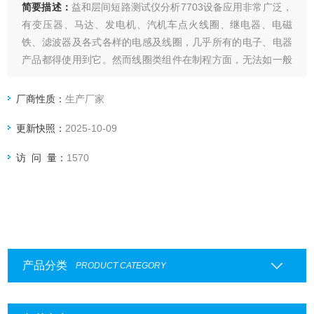
简要描述：
益和层间短路测试仪分析7703设备应用非常广泛，
有变压器、马达、发电机、汽机车点火线圈、继电器、电磁
铁、滤波器及各式各样的电感及线圈，几乎所有的电子、电器
产品都得使用到它。然而线圈类组件在制程方面，无法如一般
电子组件一样，自动化生产，而且现有的漆包线，在制程上也
无法达到质量保证，因而在制程中难免会有不良的情况发生。
厂商性质：
生产厂家
更新快照：
2025-10-09
访 问 量：
1570
产品分类
PRODUCT CATEGORY