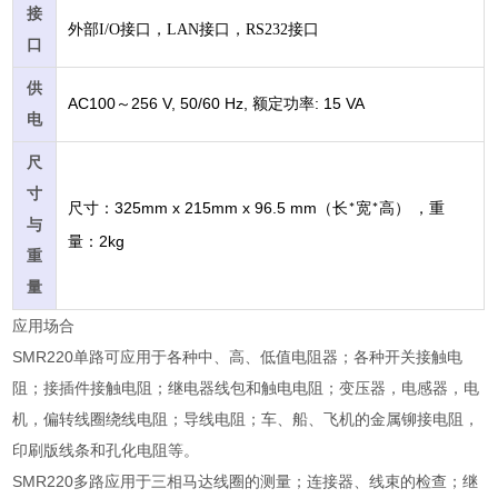
接
外部I/O接口，LAN接口，RS232接口
口
供
AC100
256 V, 50/60 Hz,
: 15 VA
～
额定功率
电
尺
寸
325mm x 215mm x 96.5 mm
尺寸：
（长
宽
高）
，重
*
*
与
2kg
量：
重
量
应用场合
SMR220单路可应用于各种中、高、低值电阻器；各种开关接触电
阻；接插件接触电阻；继电器线包和触电电阻；变压器，电感器，电
机，偏转线圈绕线电阻；导线电阻；车、船、飞机的金属铆接电阻，
印刷版线条和孔化电阻等。
SMR220多路应用于三相马达线圈的测量；连接器、线束的检查；继