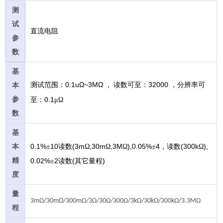
测
试
直流电阻
参
数
基
0.1uΩ~3ΜΩ
32000
测试范围：
，
读数可至：
，分辨率可
本
参
0.1
至：
μΩ
数
基
0.1%
10
(3m
,30m
,3M
),0.05%
4
(300k
),
本
±
读数
Ω
Ω
Ω
±
，读数
Ω
精
0.02%
2
(
)
±
读数
其它量程
度
量
3mΩ/30mΩ/300mΩ/3Ω/30Ω/300Ω/3kΩ/30kΩ/300kΩ/3.3MΩ
程