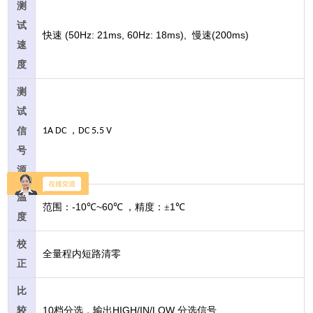
测
试
(50Hz: 21ms, 60Hz: 18ms),
(200ms)
快速
慢速
速
度
测
试
，
信
1A DC
DC 5.5 V
号
源
温
-10
~60
1
范围：
℃
℃
，精度：±
℃
度
校
全量程内短路清零
正
比
10
HIGH/IN/LOW
较
档分选，输出
分选信号