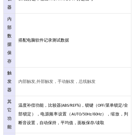
器
内
部
数
搭配电脑软件记录测试数据
据
保
存
触
发
内部触发,外部触发，手动触发，总线触发
器
其
温度补偿功能，比较器
，锁键（
菜单锁定
全
(ABS/REF%)
OFF/
/
它
部锁定），电源频率设置（
），缩放，判
AUTO/50Hz/60Hz
功
断音设置，自动保持，平均值，面板保存
读取
/
能