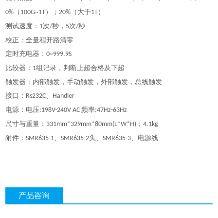
（
）；
（大于
）
0%
100G~1T
20%
1T
测试速度：
次
秒，
次
秒
1
/
5
/
校正：全量程开路清零
定时充电器：
0~999.9S
比较器：
组记录，判断上超合格及下超
1
触发器：内部触发，手动触发，外部触发，总线触发
接口：
、
Rs232C
Handler
电源：电压
频率
:198V-240V AC
:47Hz-63Hz
尺寸与重量：
；
331mm*329mm*80mm(L*W*H)
4.1kg
附件：
、
头、
、电源线
SMR635-1
SMR635-2
SMR635-3
产品咨询