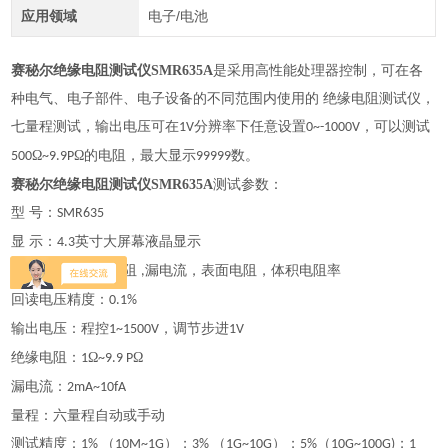
应用领域
电子/电池
赛秘尔绝缘电阻测试仪SMR635A
是采用高性能处理器控制，可在各
种电气、电子部件、电子设备的不同范围内使用的 绝缘电阻测试仪，
七量程测试，输出电压可在
分辨率下任意设置
，可以测试
1V
0~-1000V
Ω
Ω的电阻，最大显示
数。
500
~9.9P
99999
赛秘尔绝缘电阻测试仪SMR635A
测试参数：
型 号
：
SMR635
显 示：
英寸大屏幕液晶显示
4.3
测试参数：绝缘电阻
漏电流，表面电阻，体积电阻率
,
回读电压精度：
0.1%
输出电压：程控
，调节步进
1~1500V
1V
绝缘电阻：
Ω
Ω
1
~9.9 P
漏电流：
2mA~10fA
量程：六量程自动或手动
测试精度：
（
）；
（
）；
（
；
1%
10M~1G
3%
1G~10G
5%
10G~100G)
1