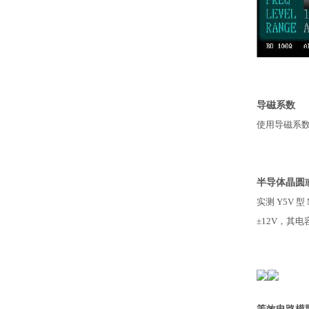
导磁系数
使用导磁系数测
半导体晶圆
实测 Y5V 型
±12V，其电容