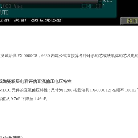
试治具 FX-0000C8，6630 内建公式直接算各种环形磁芯或铁氧体磁芯及电磁屏
或陶瓷积层电容评估直流偏压电压特性
 MLCC 元件的直流偏压特性 ( 尺寸为 1206 搭载治具 FX-000C12) 在频率 100H
值从 9.7uF 下降至 1.46uF。