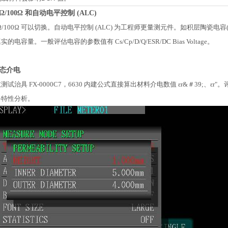
Ω/100Ω 和自动电平控制 (ALC)
Ω/100Ω 可以切换。自动电平控制 (ALC) 为工程师更量测元件。如积层陶瓷电容
电容量。一般评估电容的参数值有 Cs/Cp/D/Q/ESR/DC Bias Voltage。
态介电
试治具 FX-0000C7，6630 内建公式直接算出材料介电数值 εr&＃39;、εr"
料特性分析。