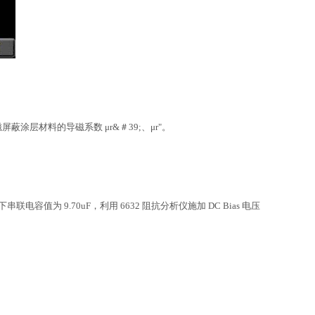
蔽涂层材料的导磁系数 μr&＃39;、μr"。
z 下串联电容值为 9.70uF，利用 6632 阻抗分析仪施加 DC Bias 电压