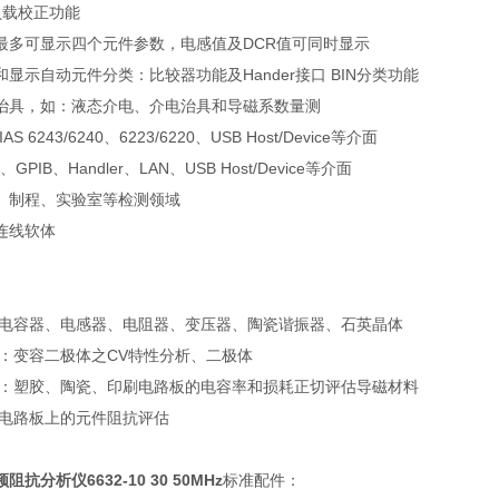
负载校正功能
最多可显示四个元件参数，电感值及DCR值可同时显示
显示自动元件分类：比较器功能及Hander接口 BIN分类功能
治具，如：液态介电、介电治具和导磁系数量测
AS 6243/6240、6223/6220、USB Host/Device等介面
、GPIB、Handler、LAN、USB Host/Device等介面
、制程、实验室等检测领域
连线软体
：电容器、电感器、电阻器、变压器、陶瓷谐振器、石英晶体
件：变容二极体之CV特性分析、二极体
料：塑胶、陶瓷、印刷电路板的电容率和损耗正切评估导磁材料
：电路板上的元件阻抗评估
抗分析仪6632-10 30 50MHz
标准配件：