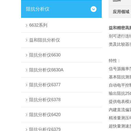
阻抗分析仪
应用领域
6632系列
益和精密高频阻
别可进行连续
益和阻抗分析仪
类及比较器
阻抗分析仪6630
特性：
信号源频率范围：
阻抗分析仪6630A
基本阻抗测量
阻抗分析仪6377
自动电平控
输出阻抗25Ω
阻抗分析仪6378
提供电表模
内建直流偏置
阻抗分析仪6420
精准量测压
超快量测速度
阻抗分析仪6379