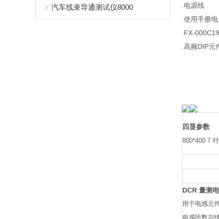
.电源线
汽车线束导通测试仪8000
.使用手册
.FX-000C1
.高频DIP
四显参数
800*40
DCR 量测
用于电感元件
电感匝数与绕