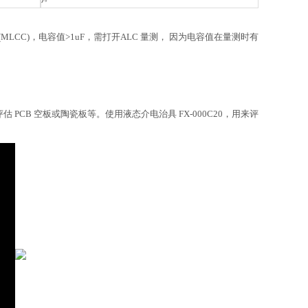
(MLCC)，电容值>1uF，需打开ALC 量测， 因为电容值在量测时有
。评估 PCB 空板或陶瓷板等。使用液态介电治具 FX-000C20，用来评