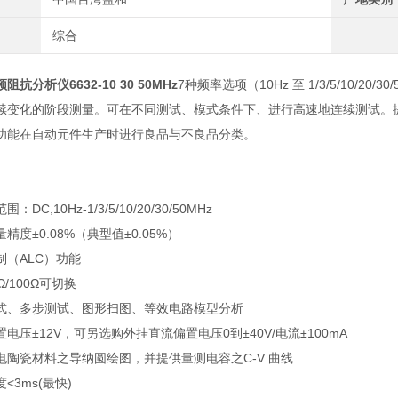
综合
抗分析仪6632-10 30 50MHz
7种频率选项（10Hz 至 1/3/5/10/
变化的阶段测量。可在不同测试、模式条件下、进行高速地连续测试。提供输出
功能在自动元件生产时进行良品与不良品分类。
DC,10Hz-1/3/5/10/20/30/50MHz
精度±0.08%（典型值±0.05%）
制（ALC）功能
/100Ω可切换
式、多步测试、图形扫图、等效电路模型分析
电压±12V，可另选购外挂直流偏置电压0到±40V/电流±100mA
电陶瓷材料之导纳圆绘图，并提供量测电容之C-V 曲线
<3ms(最快)