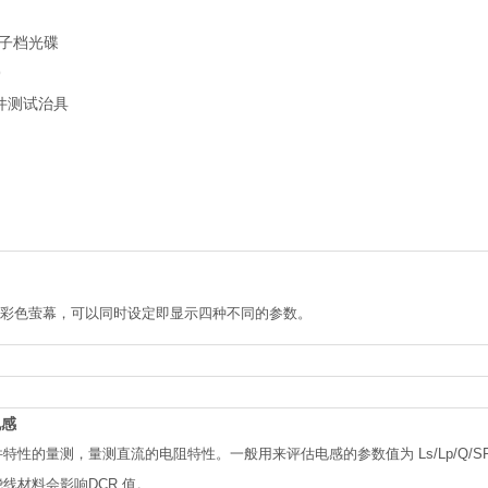
电子档光碟
9
元件测试治具
0 7 吋彩色萤幕，可以同时设定即显示四种不同的参数。
电感
特性的量测，量测直流的电阻特性。一般用来评估电感的参数值为 Ls/Lp/Q/SR
线材料会影响DCR 值。