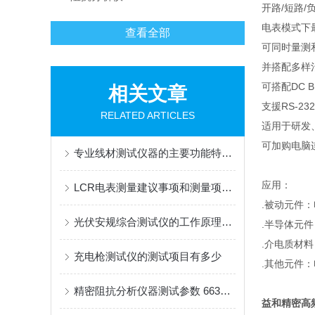
开路/短路/
电表模式下
查看全部
可同时量测和
并搭配多样
可搭配DC BI
相关文章
支援RS-232
RELATED ARTICLES
适用于研发
可加购电脑
专业线材测试仪器的主要功能特点介绍
应用：
LCR电表测量建议事项和测量项目介绍
.被动元件
光伏安规综合测试仪的工作原理与应用
.半导体元
.介电质材
充电枪测试仪的测试项目有多少
.其他元件
精密阻抗分析仪器测试参数 6632 20S
益和精密高频阻