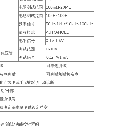
电阻测试范围
100mΩ-20MΩ
电感测试范围
10nH~100H
频率信号
50Hz/1kHz/10kHz/100kHz
量程模式
AUTO/HOLD
电平信号
0.1V-1.5V
测试范围
0-10V
/稳压管
测试信号
0.1mA/1mA
试
可单边测试
端点判断
可判断短断路端点
化连续测试/自动找点/自动诊断
手动/外部
量测讯号
盘决定基本量测试设定档案
快速/编辑/功能按键群组