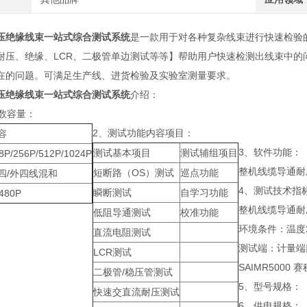
压绝缘线束一站式综合测试系统
是一款用于对各种复杂线束进行快速检验
耐压、绝缘、LCR、二极管单边测试等等】帮助用户快速检测出线束中的
在的问题。可满足生产线、进货检验及实验室测量要求。
压绝缘线束一站式综合测试系统
介绍：
点数容量：
2、测试功能内容项目：
容
3、软件功能：
测试基本项目
测试辅组项目
8P/256P/512P/1024P
整机线缆导通耐
短断路（OS）测试
巡点功能
四/外四线混和
4、测试技术指
瞬断测试
自学习功能
480P
整机线缆导通耐压
低阻导通测试
校准功能
环境条件：温度2
直流电阻测试
测试端：计量端
LCR测试
SAIMR5000
二极管/稳压管测试
5、型号规格：
快速交直流耐压测试
6、供电规格：