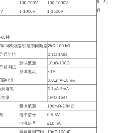
8、配
100-700V
100-1000V
件：
0V
1-1000V
1-1500V
-60秒
/瞬间断短路/快速瞬间断路
2kΩ-100 kΩ
导通阻抗
0.1Ω-1MΩ
测试范围
10μΩ-100Ω
导通测试
测试电流
≤1A
压漏电流
0.01mA-10mA
压漏电流
0.1μA-5mA
压绝缘
1MΩ-1GΩ
量测范围
100mΩ-20MΩ
阻
电平信号
0.5-5V
电流信号
≤10mA
电容量测范围
10pF-100μF