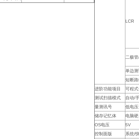
LCR
二极管
单边测
短断路
进阶功能项目
可程式
测试扫描模式
自动/
量测讯号
低电压
储存记忆体
电脑硬
OS电压
5V
控制面版
系统/