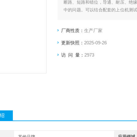
断路、短路和错位，导通、耐压、绝缘
中的问题。可以结合配套的上位机测
生产线、进货检验及实验室测量要求。
厂商性质：
生产厂家
更新快照：
2025-09-26
访 问 量：
2973
绍
其他品牌
应用领域