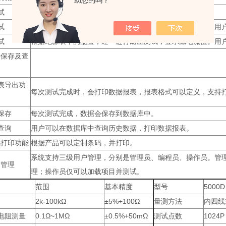
助您的吗？
试
根据网络表中的配置，逐一进行导通测试，显示测试阻值。
试
根据绝缘表中的配置，逐一进行绝缘测试，显示绝缘电阻。用
试
根据绝缘表中的配置，逐一进行耐压测试，显示漏电流值。用
保存及查
报表导出功
每次测试完成时，会打印数据报表，报表格式可以定义，支持打
库保存
每次测试完成，数据会保存到数据库中。
库查询
用户可以在数据库中查询历史数据，打印数据报表。
打印功能
根据产品可以定制条码，并打印。
系统支持三级用户管理，分别是管理员、编程员、操作员。管
管理
理；操作员仅可以加载项目并测试。
范围
基本精度
型号
5000D
2k-100kΩ
±5%+100Ω
量测方法
内四线
电阻测量
0.1Ω~1MΩ
±0.5%+50mΩ
测试点数
1024P