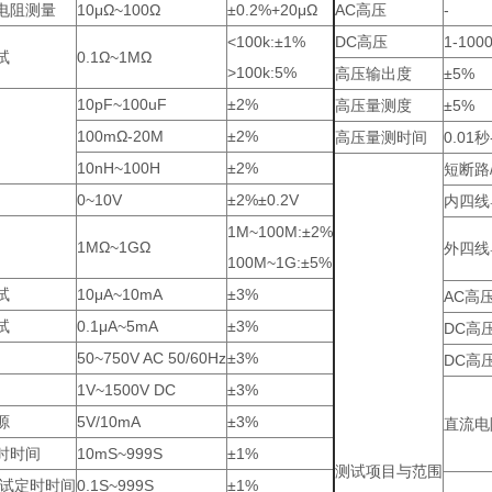
电阻测量
10μΩ~100Ω
±0.2%+20μΩ
AC高压
-
<100k:±1%
DC高压
1-100
试
0.1Ω~1MΩ
>100k:5%
高压输出度
±5%
10pF~100uF
±2%
高压量测度
±5%
100mΩ-20M
±2%
高压量测时间
0.01秒
10nH~100H
±2%
短断路
0~10V
±2%±0.2V
内四线
1M~100M:±2%
1MΩ~1GΩ
外四线
100M~1G:±5%
试
10μA~10mA
±3%
AC高
试
0.1μA~5mA
±3%
DC高
50~750V AC 50/60Hz
±3%
DC高
1V~1500V DC
±3%
源
5V/10mA
±3%
直流电
时时间
10mS~999S
±1%
测试项目与范围
测试定时时间
0.1S~999S
±1%