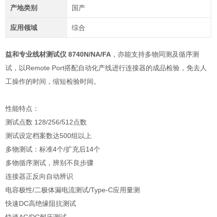
产地类别
国产
应用领域
综合
益和专业线材测试仪 8740N/NA/FA
，亦能支持多物同测及循序测
试，以Remote Port搭配自动化产线进行连接器的成品检验，免去人
工操作的时间，缩短检验时间。
性能特点：
测试点数 128/256/512点数
测试设定档案数达500组以上
多物测试：标准4个/扩充后14个
多物循序测试，辨别不良步骤
连接器正反向自动辨识
电容极性/二极体漏电流测试/Type-C应用量测
快速DC高绝缘阻抗测试