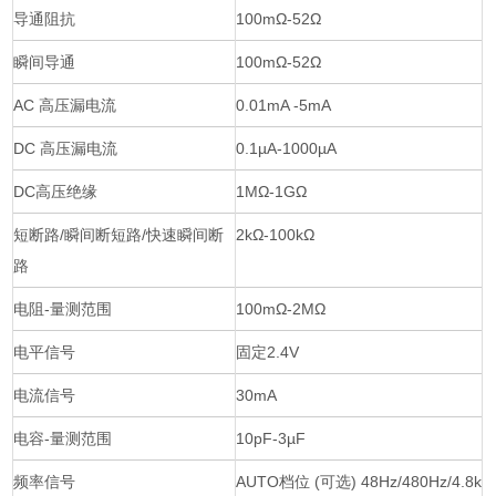
导通阻抗
100mΩ-52Ω
瞬间导通
100mΩ-52Ω
AC 高压漏电流
0.01mA -5mA
DC 高压漏电流
0.1µA-1000µA
DC高压绝缘
1MΩ-1GΩ
短断路/瞬间断短路/快速瞬间断
2kΩ-100kΩ
路
电阻-量测范围
100mΩ-2MΩ
电平信号
固定2.4V
电流信号
30mA
电容-量测范围
10pF-3µF
频率信号
AUTO档位 (可选) 48Hz/480Hz/4.8k