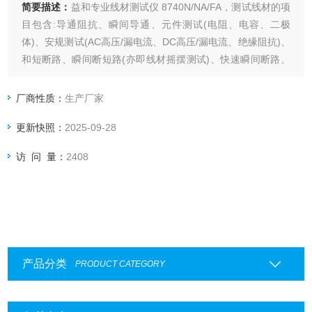
简要描述：
益和专业线材测试仪 8740N/NA/FA，测试线材的项
目包含:导通阻抗、瞬间导通、元件测试(电阻、电容、二极
体)、安规测试(AC高压/漏电流、DC高压/漏电流、绝缘阻抗)、
和短断路、瞬间断短路(亦即线材摇摆测试)、快速瞬间断路、
短断路端点判断及单边测试。
厂商性质：
生产厂家
更新快照：
2025-09-28
访 问 量：
2408
产品分类
PRODUCT CATEGORY