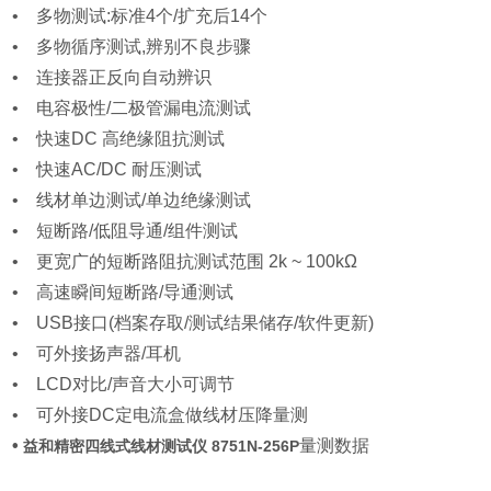
• 多物测试:标准4个/扩充后14个
• 多物循序测试,辨别不良步骤
• 连接器正反向自动辨识
• 电容极性/二极管漏电流测试
• 快速DC 高绝缘阻抗测试
• 快速AC/DC 耐压测试
• 线材单边测试/单边绝缘测试
• 短断路/低阻导通/组件测试
• 更宽广的短断路阻抗测试范围 2k ~ 100kΩ
• 高速瞬间短断路/导通测试
• USB接口(档案存取/测试结果储存/软件更新)
• 可外接扬声器/耳机
• LCD对比/声音大小可调节
• 可外接DC定电流盒做线材压降量测
•
量测数据
益和精密四线式线材测试仪 8751N-256P