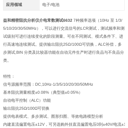
应用领域
电子/电池
益和精密阻抗分析仪介电常数测试6632
7种频率选项（10Hz 至 1/3/
5/10/20/30/50MHz），可以进行交流信号的LCR测试，测试频率和测
试级别可进行连续变化的阶段测量。可在不同测试、模式条件下、进
行高速地连续测试。提供输出阻抗25Ω/100Ω可切换，ALC补偿，多
步测试;BIN 分类及比较器功能在自动元件生产时进行良品与不良品分
类。
特性：
信号源频率范围：DC,10Hz-1/3/5/10/20/30/50MHz
基本阻抗测量精度±0.08%（典型值±0.05%）
自动电平控制（ALC）功能
输出阻抗25Ω/100Ω可切换
提供电表模式、多步测试、图形扫图、等效电路模型分析
内建直流偏置电压±12V，可另选购外挂直流偏置电压0到±40V/电流±10