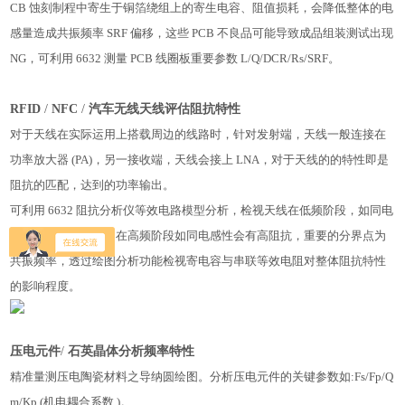
CB 蚀刻制程中寄生于铜箔绕组上的寄生电容、阻值损耗，会降低整体的电
感量造成共振频率 SRF 偏移，这些 PCB 不良品可能导致成品组装测试出现
NG，可利用 6632 测量 PCB 线圈板重要参数 L/Q/DCR/Rs/SRF。
RFID
/
NFC
/
汽车无线天线评估阻抗特性
对于天线在实际运用上搭载周边的线路时，针对发射端，天线一
般连接在
功率放大器 (PA)，另一接收端，天线会接上 LNA，对于天线的的特性即是
阻抗的匹配，达到的功率输出。
可利用 6632 阻抗分析仪等效电路模型分析，检视天线在低频阶段，如同电
容特性会有高阻抗，在高频阶段如同电感性会有高阻抗，重要的分界点为
共振频率，透过绘图分析功能检视寄电容与串联等效电阻对整体阻抗特性
的影响程度。
压电元件
/
石英晶体分析频率特性
精准量测压电陶瓷材料之导纳圆绘图。分析压电元件的关键参数如:Fs/Fp/Q
m/Kp (机电耦合系数 )。