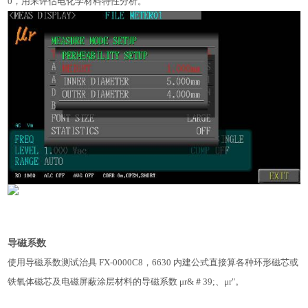
0，用来评估电化学材料特性分析。
导磁系数
使用导磁系数测试治具 FX-0000C8，6630 内建公式直接算各种环形磁芯或
铁氧体磁芯及电磁屏蔽涂层材料的导磁系数 μr&＃39;、μr"。