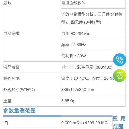
选购
电脑连线软体
等效电路模型分析，三元件 (4种模
型)、四元件 (3种模型)
电源需求
电压 90-264Vac
频率 47-63Hz
低功耗：30W
液晶萤幕
7吋TFT, 彩色显示 (800*480)
操作环境
温度：10-40℃、湿度：20-90%RH
外观尺寸(W*H*D)
336x147x340 mm
重量
3.95Kg
参数量测范围
应用
|Z|
0.000 mΩ to 9999.99 MΩ
范围