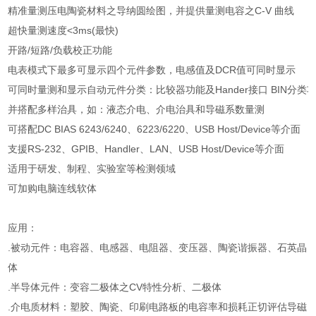
精准量测压电陶瓷材料之导纳圆绘图，并提供量测电容之C-V 曲线
超快量测速度<3ms(最快)
开路/短路/负载校正功能
电表模式下最多可显示四个元件参数，电感值及DCR值可同时显示
可同时量测和显示自动元件分类：比较器功能及Hander接口 BIN分类
并搭配多样治具，如：液态介电、介电治具和导磁系数量测
可搭配DC BIAS 6243/6240、6223/6220、USB Host/Device等介面
支援RS-232、GPIB、Handler、LAN、USB Host/Device等介面
适用于研发、制程、实验室等检测领域
可加购电脑连线软体
应用：
.被动元件：电容器、电感器、电阻器、变压器、陶瓷谐振器、石英晶
体
.半导体元件：变容二极体之CV特性分析、二极体
.介电质材料：塑胶、陶瓷、印刷电路板的电容率和损耗正切评估导磁