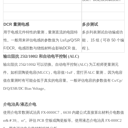
DCR 量测电感
多步测试
用于电感元件特性的量测，量测直流的电阻特
多步列表测试自动编成功
性。一般用来评估电感的参数值为 Ls/Lp/Q/SR
能， 15 组 ( 可存 50 个编
F/DCR。电感匝数与绕线材料会影响DCR 值。
程 )。
输出阻抗 25Ω/100Ω 和自动电平控制 (ALC)
输出阻抗 25Ω/100Ω 可以切换。自动电平控制 (ALC) 为工程师更量测元
件。如积层陶瓷电容(MLCC)，电容值>1uF，需打开ALC 量测， 因为电容
值在量测时有可能会低于真实的电容量。一般评估电容的参数值有 Cs/Cp/
D/Q/ESR/DC Bias Voltage。
介电治具/
液态介电
使用介电常数测试治具 FX-0000C7，6630 内建公式直接算出材料介电数值
εr&＃39;、εr"。评估 PCB 空板或陶瓷板等。使用液态介电治具 FX-000C2