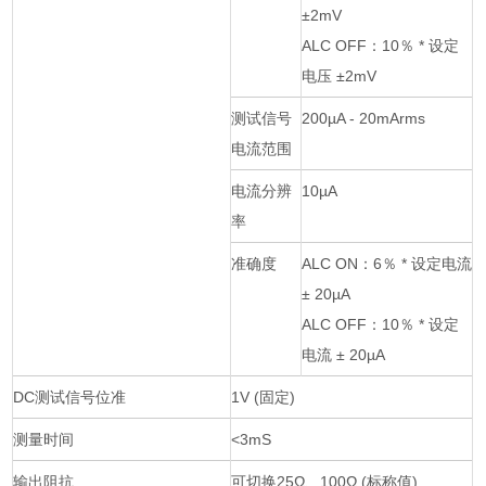
±2mV
ALC OFF：10％ * 设定
电压 ±2mV
测试信号
200µA - 20mArms
电流范围
电流分辨
10µA
率
准确度
ALC ON：6％ * 设定电流
± 20µA
ALC OFF：10％ * 设定
电流 ± 20µA
DC测试信号位准
1V (固定)
测量时间
<3mS
输出阻抗
可切换25Ω、100Ω (标称值)