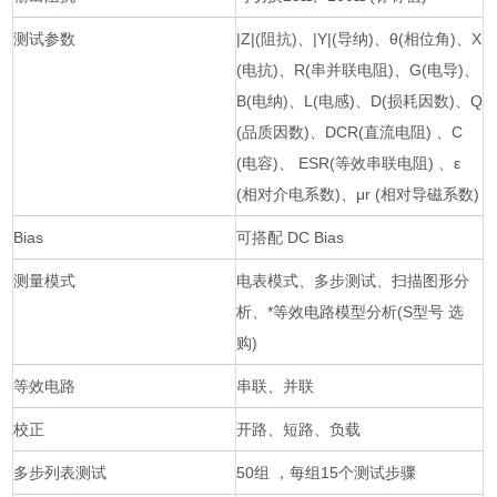
测试参数
|Z|(阻抗)、|Y|(导纳)、θ(相位角)、X
(电抗)、R(串并联电阻)、G(电导)、
B(电纳)、L(电感)、D(损耗因数)、Q
(品质因数)、DCR(直流电阻) 、C
(电容)、 ESR(等效串联电阻) 、ε
(相对介电系数)、μr (相对导磁系数)
Bias
可搭配 DC Bias
测量模式
电表模式、多步测试、扫描图形分
析、*等效电路模型分析(S型号 选
购)
等效电路
串联、并联
校正
开路、短路、负载
多步列表测试
50组 ，每组15个测试步骤