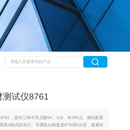
测试仪8761
761，提供三种不同点数64、128、和256点。测试配置
用真4线式的设计。导通阻抗精度是8750的10倍，规避掉