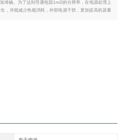
加准确。为了达到导通电阻1mΩ的分辨率，在电源处理上
产生，并能减少热能消耗，外部电源干扰，更加提高机器量
电子/电池