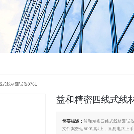
线式线材测试仪8761
益和精密四线式线材
简要描述：
益和精密四线式线材测试仪8
文件案数达500组以上，量测电路上采