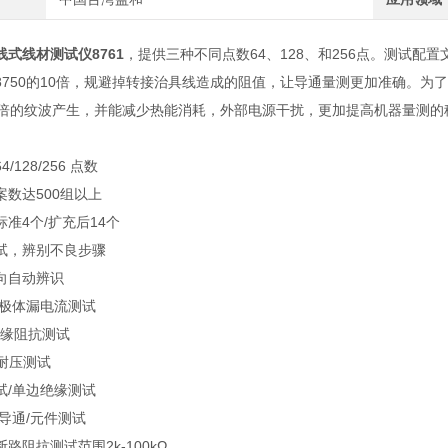
式线材测试仪8761
，提供三种不同点数64、128、和256点。测试配
8750的10倍，规避掉转接治具线造成的阻值，让导通量测更加准确。为
0倍的纹波产生，并能减少热能消耗，外部电源干扰，更加提高机器量测的
/128/256 点数
案数达500组以上
准4个/扩充后14个
试，辨别不良步骤
向自动辨识
二极体漏电流测试
绝缘阻抗测试
C耐压测试
试/单边绝缘测试
导通/元件测试
路阻抗测试范围2k-100kΩ