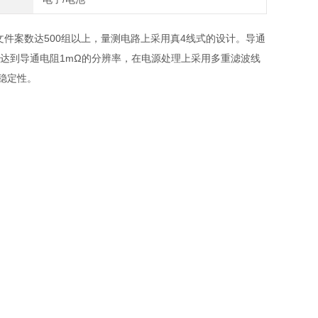
置文件案数达500组以上，量测电路上采用真4线式的设计。导通
了达到导通电阻1mΩ的分辨率，在电源处理上采用多重滤波线
稳定性。