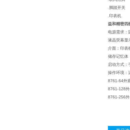
.脚踏开关
.印表机
益和精密四线
电源需求：固定
液晶荧幕显示
介面：印表机
储存记忆体
启动方式：手动
操作环境：温
8761-64外
8761-128
8761-256