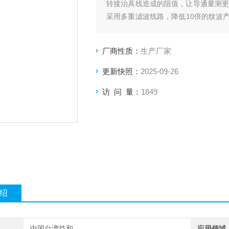
转接治具线造成的阻值，让导通量测更
采用多重滤波线路，降低10倍的纹波
测的稳定性。
厂商性质：
生产厂家
更新快照：
2025-09-26
访 问 量：
1849
绍
中国台湾益和
应用领域