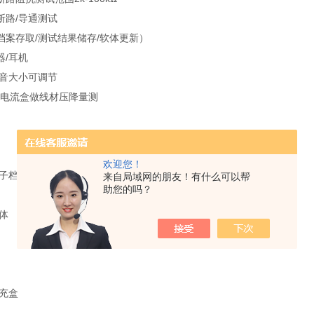
断路/导通测试
档案存取/测试结果储存/软体更新）
器/耳机
声音大小可调节
定电流盒做线材压降量测
欢迎您！
子档光碟-电子线（AK-8600F2）-探棒
来自局域网的朋友！有什么可以帮
助您的吗？
体
扩充盒