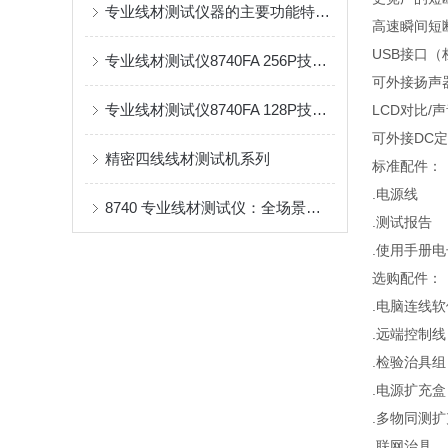
专业线材测试仪器的主要功能特点介绍
高速瞬间短
USB接口（
专业线材测试仪8740FA 256P技术参数
可外接扬声
专业线材测试仪8740FA 128P技术参数
LCD对比/
可外接DC
精密四线线材测试机系列
标准配件：
.电源线
8740 专业线材测试仪：全场景线束质量检测的高性能解决方案
.测试报告
.使用手册电
选购配件：
.电脑连线软
.远端控制线
.检验治具组
.电源扩充盒
.多物同测
.联网治具