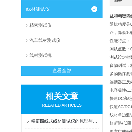
线材测试仪
益和精密四线
阻抗精度是
精密测试仪
路，降低1
汽车线材测试仪
性能特点：
测试点数：64
线材测试机
测试设定档
多物测试：标
查看全部
多物循序测
连接器正反
电容极性/
相关文章
快速DC高
RELATED ARTICLES
快速AC/D
线材单边测
精密四线式线材测试仪的原理与导通电阻检测应用
短断路/低阻
更宽广的短断