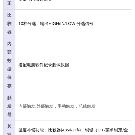
正
比
10
HIGH/IN/LOW
较
档分选，输出
分选信号
器
内
部
数
搭配电脑软件记录测试数据
据
保
存
触
发
内部触发,外部触发，手动触发，总线触发
器
其
温度补偿功能，比较器
，锁键（
菜单锁定
全
(ABS/REF%)
OFF/
/
它