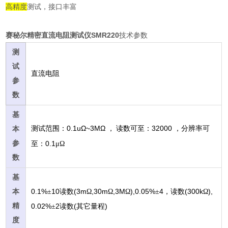
高精度
测试，接口丰富
赛秘尔精密直流电阻测试仪SMR220
技术参数
测
试
直流电阻
参
数
基
0.1uΩ~3ΜΩ
32000
测试范围：
，
读数可至：
，分辨率可
本
参
0.1
至：
μΩ
数
基
0.1%
10
(3m
,30m
,3M
),0.05%
4
(300k
),
本
±
读数
Ω
Ω
Ω
±
，读数
Ω
精
0.02%
2
(
)
±
读数
其它量程
度