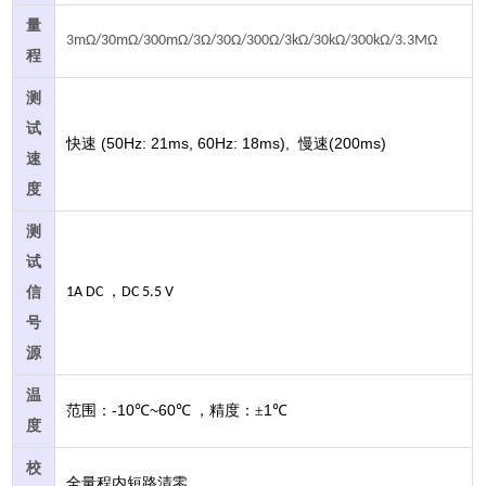
量
3mΩ/30mΩ/300mΩ/3Ω/30Ω/300Ω/3kΩ/30kΩ/300kΩ/3.3MΩ
程
测
试
(50Hz: 21ms, 60Hz: 18ms),
(200ms)
快速
慢速
速
度
测
试
，
信
1A DC
DC 5.5 V
号
源
温
-10
~60
1
范围：
℃
℃
，精度：±
℃
度
校
全量程内短路清零