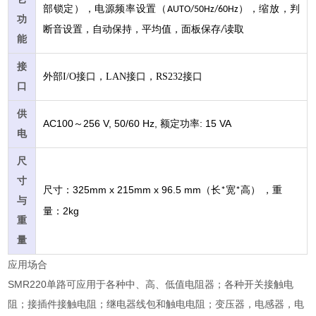
部锁定），电源频率设置（
），缩放，判
AUTO/50Hz/60Hz
功
断音设置，自动保持，平均值，面板保存
读取
/
能
接
外部I/O接口，LAN接口，RS232接口
口
供
AC100
256 V, 50/60 Hz,
: 15 VA
～
额定功率
电
尺
寸
325mm x 215mm x 96.5 mm
尺寸：
（长
宽
高）
，重
*
*
与
2kg
量：
重
量
应用场合
SMR220单路可应用于各种中、高、低值电阻器；各种开关接触电
阻；接插件接触电阻；继电器线包和触电电阻；变压器，电感器，电