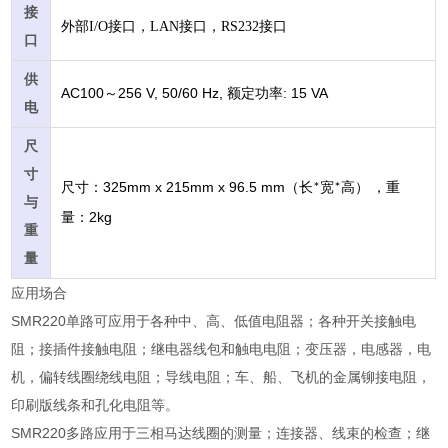
接
外部I/O接口，LAN接口，RS232接口
口
供
AC100
256 V, 50/60 Hz,
: 15 VA
～
额定功率
电
尺
寸
325mm x 215mm x 96.5 mm
尺寸：
（长
宽
高）
，重
*
*
与
2kg
量：
重
量
应用场合
SMR220单路可应用于各种中、高、低值电阻器；各种开关接触电
阻；接插件接触电阻；继电器线包和触电电阻；变压器，电感器，电
机，偏转线圈绕线电阻；导线电阻；车、船、飞机的金属铆接电阻，
印刷版线条和孔化电阻等。
SMR220多路应用于三相马达线圈的测量；连接器、线束的检查；继