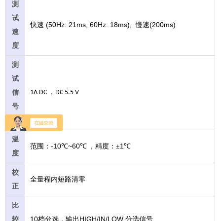
测
试
(50Hz: 21ms, 60Hz: 18ms),
(200ms)
快速
慢速
速
度
测
试
，
信
1A DC
DC 5.5 V
号
源
温
-10
~60
1
范围：
℃
℃
，精度：±
℃
度
校
全量程内短路清零
正
比
10
HIGH/IN/LOW
较
档分选，输出
分选信号