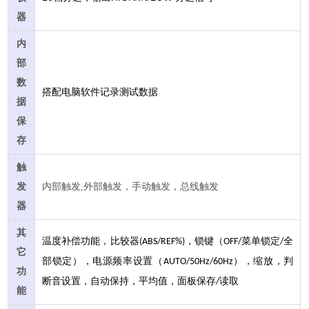
器
内
部
数
搭配电脑软件记录测试数据
据
保
存
触
发
内部触发,外部触发，手动触发，总线触发
器
其
温度补偿功能，比较器
，锁键（
菜单锁定
全
(ABS/REF%)
OFF/
/
它
部锁定），电源频率设置（
），缩放，判
AUTO/50Hz/60Hz
功
断音设置，自动保持，平均值，面板保存
读取
/
能