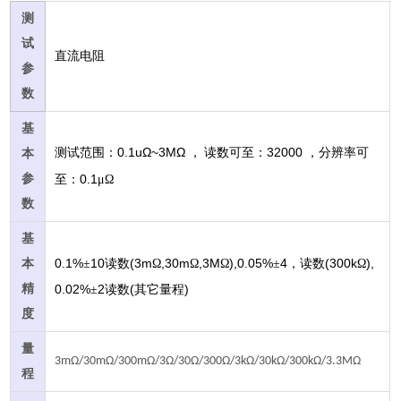
测
试
直流电阻
参
数
基
0.1uΩ~3ΜΩ
32000
测试范围：
，
读数可至：
，分辨率可
本
参
0.1
至：
μΩ
数
基
0.1%
10
(3m
,30m
,3M
),0.05%
4
(300k
),
本
±
读数
Ω
Ω
Ω
±
，读数
Ω
精
0.02%
2
(
)
±
读数
其它量程
度
量
3mΩ/30mΩ/300mΩ/3Ω/30Ω/300Ω/3kΩ/30kΩ/300kΩ/3.3MΩ
程