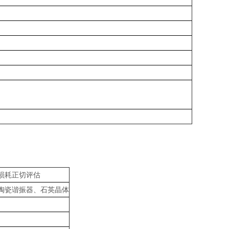
损耗正切评估
陶瓷谐振器、石英晶体