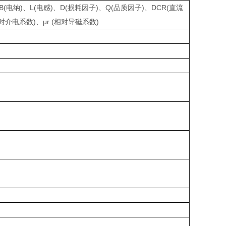
)、B(电纳)、L(电感)、D(损耗因子)、Q(品质因子)、DCR(直流
(相对介电系数)、μr (相对导磁系数)