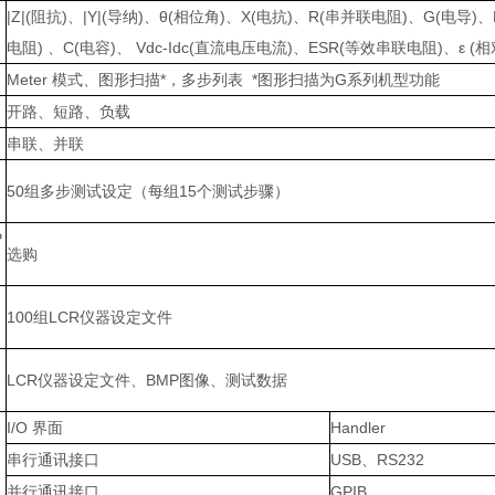
|Z|(阻抗)、|Y|(导纳)、θ(相位角)、X(电抗)、R(串并联电阻)、G(电导
电阻) 、C(电容)、 Vdc-Idc(直流电压电流)、ESR(等效串联电阻)、ε 
Meter 模式、图形扫描*，多步列表 *图形扫描为G系列机型功能
开路、短路、负载
串联、并联
50组多步测试设定（每组15个测试步骤）
P
选购
100组LCR仪器设定文件
LCR仪器设定文件、BMP图像、测试数据
I/O 界面
Handler
串行通讯接口
USB、RS232
并行通讯接口
GPIB