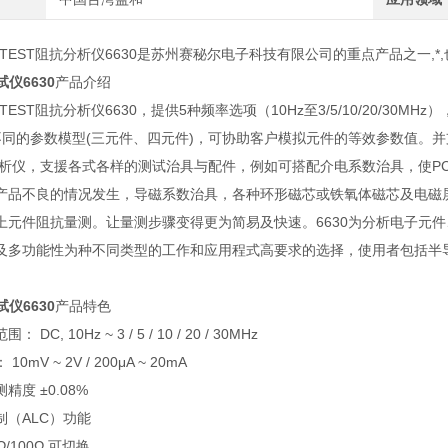
OTEST阻抗分析仪6630是苏州赛秘尔电子科技有限公司的重点产品之一,*
试仪6630
产品介绍
OTEST阻抗分析仪6630，提供5种频率选项（10Hz至3/5/10/20/
同的参数模型(三元件、四元件)，可协助客户模拟元件的等效参数值。并支援R
抗分析仪，支援各式各样的测试治具与配件，例如可搭配介电系数治具，使PC
产品不良的情况发生，导磁系数治具，各种环形磁芯或铁氧体磁芯及电磁
上元件阻抗量测。让量测步骤变得更为简易及快速。6630为分析电子元
及多功能性为种不同类型的工作和应用程式高要求的选择，使用者包括半
试仪6630
产品特色
DC, 10Hz ~ 3 / 5 / 10 / 20 / 30MHz
0mV ~ 2V / 200μA ~ 20mA
精度 ±0.08%
制（ALC）功能
/100Ω 可切换