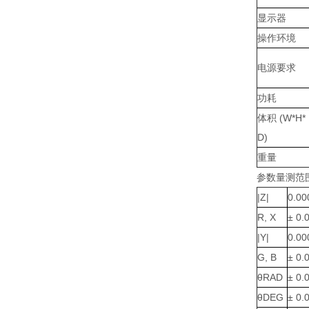
显示器
操作环境
电源要求
功耗
体积 (W*H*
D)
重量
参数量测范
|Z|
0.00
R, X
± 0.
|Y|
0.00
G, B
± 0.
θRAD
± 0.
θDEG
± 0.