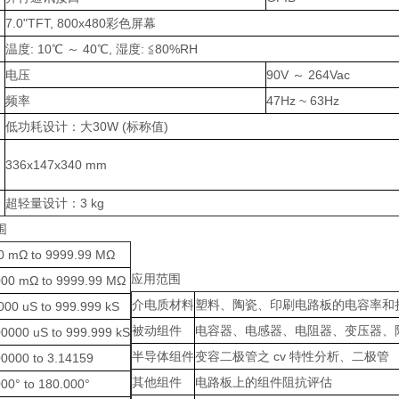
7.0"TFT, 800x480彩色屏幕
温度: 10℃ ～ 40℃, 湿度: ≦80%RH
电压
90V ～ 264Vac
频率
47Hz ~ 63Hz
低功耗设计：大30W (标称值)
336x147x340 mm
超轻量设计：3 kg
围
0 mΩ to 9999.99 MΩ
应用范围
000 mΩ to 9999.99 MΩ
介电质材料
塑料、陶瓷、印刷电路板的电容率和
000 uS to 999.999 kS
被动组件
电容器、电感器、电阻器、变压器、
00000 uS to 999.999 kS
半导体组件
变容二极管之 cv 特性分析、二极管
00000 to 3.14159
其他组件
电路板上的组件阻抗评估
000° to 180.000°