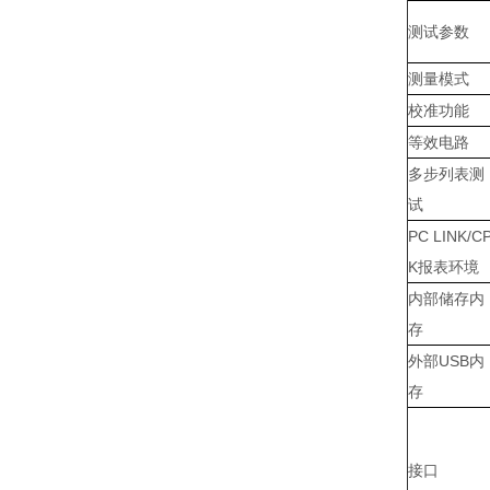
测试参数
测量模式
校准功能
等效电路
多步列表测
试
PC LINK/C
K报表环境
内部储存内
存
外部USB内
存
接口