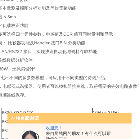
基本量测及掃图分析功能及等效電路功能
< 3ms
／负载校正功能
多可选择四个元件参数，电感值及DCR 值可同时量测和显示
： 比较器功能及Handler 接口BIN 分类功能
IB/LAN/RS232 接口，实现快速自动化与资料存取功能
 连线数据分析软件
 30W，无风扇设计*
提供了七种不同的多参数模型，可应用于不同类型的待测产品。
，电感器或谐振器。使用者可以模拟阻抗曲线，取得需要的等效电路参数
或电脑连线保存。
6630-3/3G/3GS
10Hz ~ 3MHz
6630-5/5G/5GS
10Hz ~ 5MHz
欢迎您！
6630-10/20G/10GS
10Hz ~ 10MHz
来自局域网的朋友！有什么可以帮