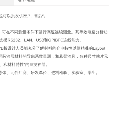
,也可以批发供应,*，售后*。
30MHz），可在不同测量条件下进行高速连续测量。其等效电路分析功
S232、LAN、USB和GPIBPC连线能力。
B板设计人员能充分了解材料的介电特性以便精准的Layout
屏蔽涂层材料的导磁系数量测，和悬臂治具，各种尺寸贴片元
件、和材料特性*的量测神器。
导体、元件厂商、研发单位、进料检验、实验室、学生。