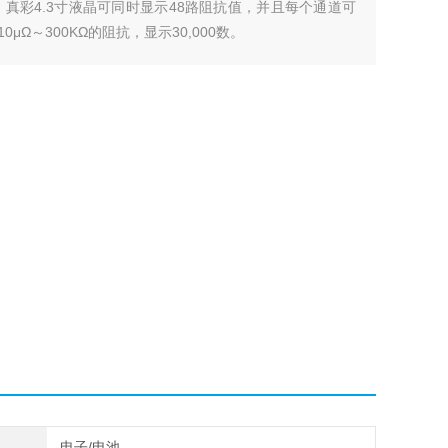
真彩4.3寸液晶可同时显示48路阻抗值，并且每个通道可
μΩ～300KΩ的阻抗，显示30,000数。
电子/电池