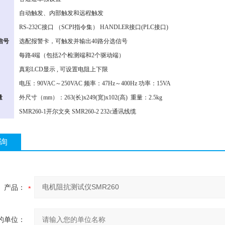
式
自动触发、内部触发和远程触发
口
RS-232C接口 （SCPI指令集） HANDLER接口(PLC接口)
信号
选配报警卡，可触发并输出40路分选信号
每路4端（包括2个检测端和2个驱动端）
真彩LCD显示 , 可设置电阻上下限
求
电压：90VAC～250VAC 频率：47Hz～400Hz 功率：15VA
量
外尺寸（mm）：263(长)x249(宽)x102(高) 重量：2.5kg
SMR260-1开尔文夹 SMR260-2 232c通讯线缆
询
产品：
的单位：