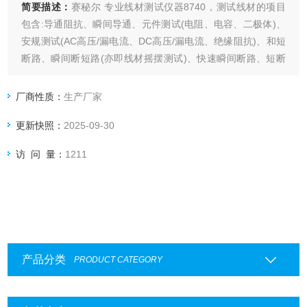
简要描述：
赛秘尔 专业线材测试仪器8740，测试线材的项目
包含:导通阻抗、瞬间导通、元件测试(电阻、电容、二极体)、
安规测试(AC高压/漏电流、DC高压/漏电流、绝缘阻抗)、和短
断路、瞬间断短路(亦即线材摇摆测试)、快速瞬间断路、短断
路端点判断及单边测试。
厂商性质：
生产厂家
更新快照：
2025-09-30
访 问 量：
1211
产品分类
PRODUCT CATEGORY