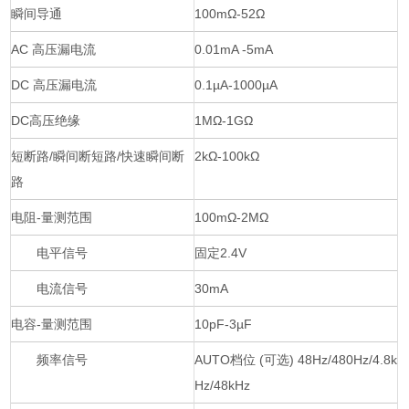
瞬间导通
100mΩ-52Ω
AC 高压漏电流
0.01mA -5mA
DC 高压漏电流
0.1µA-1000µA
DC高压绝缘
1MΩ-1GΩ
短断路/瞬间断短路/快速瞬间断
2kΩ-100kΩ
路
电阻-量测范围
100mΩ-2MΩ
电平信号
固定2.4V
电流信号
30mA
电容-量测范围
10pF-3µF
频率信号
AUTO档位 (可选) 48Hz/480Hz/4.8k
Hz/48kHz