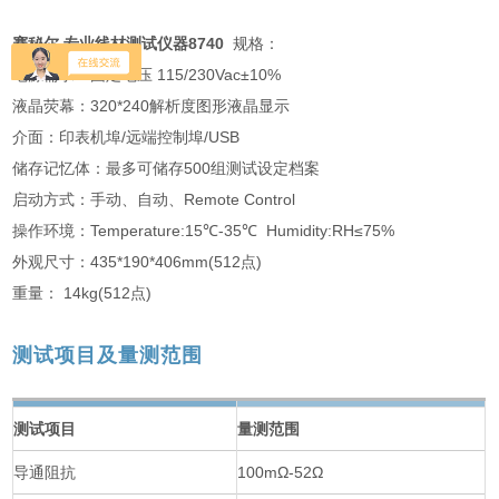
赛秘尔 专业线材测试仪器8740
规格：
电源需求：固定电压 115/230Vac±10%
液晶荧幕：320*240解析度图形液晶显示
介面：印表机埠/远端控制埠/USB
储存记忆体：最多可储存500组测试设定档案
启动方式：手动、自动、Remote Control
操作环境：Temperature:15℃-35℃ Humidity:RH≤75%
外观尺寸：435*190*406mm(512点)
重量： 14kg(512点)
测试项目及量测范围
测试项目
量测范围
导通阻抗
100mΩ-52Ω