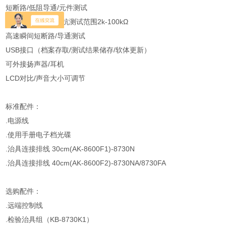
短断路/低阻导通/元件测试
更宽广的短断路阻抗测试范围2k-100kΩ
高速瞬间短断路/导通测试
USB接口（档案存取/测试结果储存/软体更新）
可外接扬声器/耳机
LCD对比/声音大小可调节
标准配件：
.电源线
.使用手册电子档光碟
.治具连接排线 30cm(AK-8600F1)-8730N
.治具连接排线 40cm(AK-8600F2)-8730NA/8730FA
选购配件：
.远端控制线
.检验治具组（KB-8730K1）