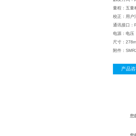
量程：五量
校正：用户
通讯接口：RS2
电源：电压：19
尺寸：278m
附件：SMR21
产品咨
您
您