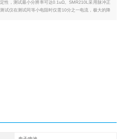
性，测试最小分辨率可达0.1uΩ。SMR210L采用脉冲正
测试仪在测试同等小电阻时仅需10分之一电流，极大的降
带来的测试误差。
电子/电池