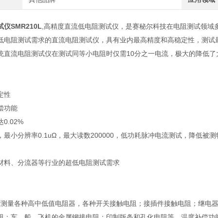
仪SMR210L
,高精度直流低电阻测试仪，是赛秘尔科技在电阻测试领域
低电阻测试需求的直流电阻测试仪，具有业内最高精度和高稳定性，测试最小分
统直流电阻测试仪在测试同等小电阻时仅需10分之一电流，极大的降低
定性
偿功能
0.02%
，最小分辨率
0.1uΩ，最大读数200000，低功耗脉冲电流测试，降
材料、分流器等行业的超低电阻测试需求
0L可测量各种高中低值电阻器，各种开关接触电阻；接插件接触电阻；继
阻；车、船、飞机的金属铆接电阻；印制版条和孔化电阻等。温度补偿功