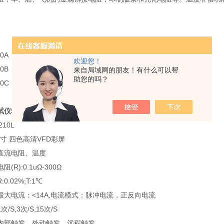
0A
欢迎您！
0B
来自局域网的朋友！有什么可以帮
助您的吗？
0C
仪SMR210L
规格:
10L
英寸 四色高清VFD彩屏
直流电阻、温度
阻(R):
0.1uΩ
-300
Ω
.02%;T:1℃
最大电流：<14A,电流模式：脉冲电流，正反向电流
/S,3次/S,15次/S
内部触发、外动触发、远程触发