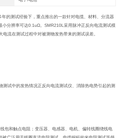
多年的测试经验下，重点推出的一款针对电缆、材料、分流器
辨率可达0.1uΩ。SMR210L采用脉冲正反向电流测试模
了大电流在测试过程中对被测物发热带来的测试误差。
低被测物测试中的发热情况正反向电流测试仪、消除热电势引起的测
电器线包和触点电阻；变压器、电感器、电机、偏转线圈绕线电
能被广泛用于线圈直流电阻测试，电缆铜杆的米电阻测试等领