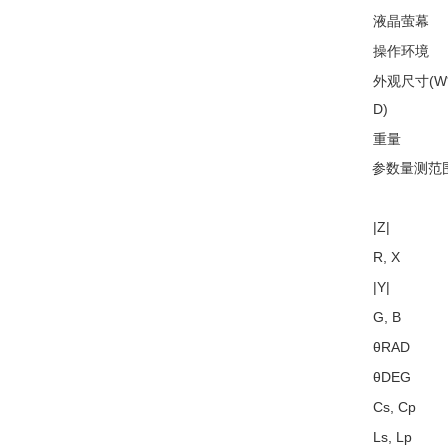
液晶萤幕
操作环境
外观尺寸(W*
D)
重量
参数量测范
|Z|
R, X
|Y|
G, B
θRAD
θDEG
Cs, Cp
Ls, Lp