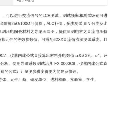
0/50MHz），可以进行交流信号的LCR测试，测试频率和测试级别可进
5Ω/100Ω可切换，ALC补偿，多步测试;BIN 分类及比
准量测压电陶瓷材料之导纳圆绘图，提供量测电容之直流电压特
模拟元件的等效参数值。可搭配62XX直流偏流源测试系统。且
7，仪器内建公式直接算出材料介电数值 εr&＃39;、εr"。评
性分析。使用导磁系数测试治具 FX-0000C8，仪器内建公式直
。其内建的公式让让量测步骤变得更为简易及快速。
导体、元件厂商、研发单位、进料检验、实验室、学生。