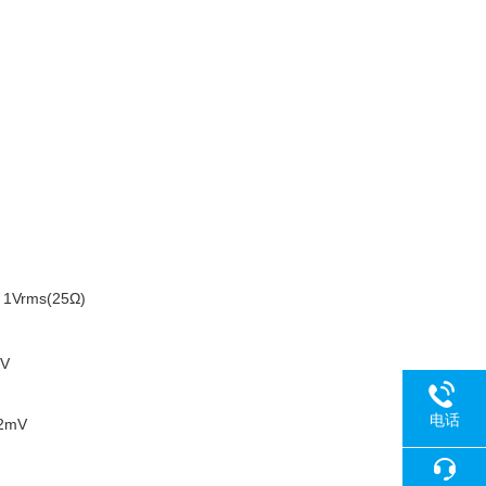
 1Vrms(25Ω)
V
电话
2mV