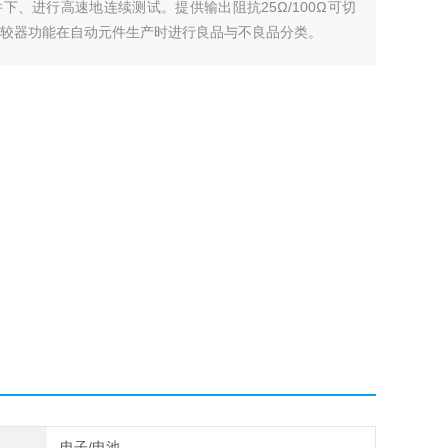
、进行高速地连续测试。提供输出阻抗25Ω/100Ω可切
类及比较器功能在自动元件生产时进行良品与不良品分类。
电子/电池