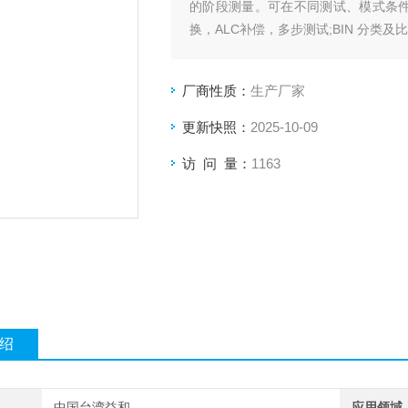
的阶段测量。可在不同测试、模式条件下
换，ALC补偿，多步测试;BIN 分
厂商性质：
生产厂家
更新快照：
2025-10-09
访 问 量：
1163
绍
中国台湾益和
应用领域