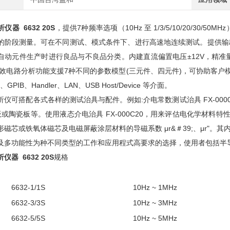
器 6632 20S
，提供7种频率选项（10Hz 至 1/3/5/10/20/3
的阶段测量。可在不同测试、模式条件下、进行高速地连续测试。提供输出阻抗2
自动元件生产时进行良品与不良品分类。内建直流偏置电压±12V，精
等效电路分析功能支援7种不同的参数模型(三元件、四元件)，可协助客户
、GPIB、Handler、LAN、USB Host/Device 等介面。
仪可搭配各式各样的测试治具与配件。例如:介电常数测试治具 FX-0000C
空板或陶瓷板等。使用液态介电治具 FX-000C20，用来评估电化学材料特
形磁芯或铁氧体磁芯及电磁屏蔽涂层材料的导磁系数 μr&＃39;、μr"
及多功能性为种不同类型的工作和应用程式高要求的选择，使用者包括半
器 6632 20S
规格
6632-1/1S
10Hz ~ 1MHz
6632-3/3S
10Hz ~ 3MHz
6632-5/5S
10Hz ~ 5MHz