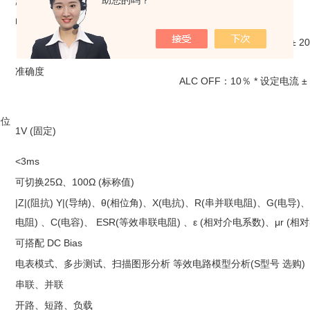
助您的吗？
测试信号电流范围
200µA - 20mArms
电流分辨率
10µA
ALC ON：6％ * 设定电流 ± 20
准确度
ALC OFF：10％ * 设定电流 ± 
号位
1V (固定)
<3ms
可切换25Ω、100Ω (标称值)
|Z|(阻抗) Y|(导纳)、θ(相位角)、X(电抗)、R(串并联电阻)、G(电导
电阻) 、C(电容)、 ESR(等效串联电阻) 、ε (相对介电系数)、μr (相
可搭配 DC Bias
电表模式、多步测试、扫描图形分析 等效电路模型分析(S型号 选购)
串联、并联
开路、短路、负载