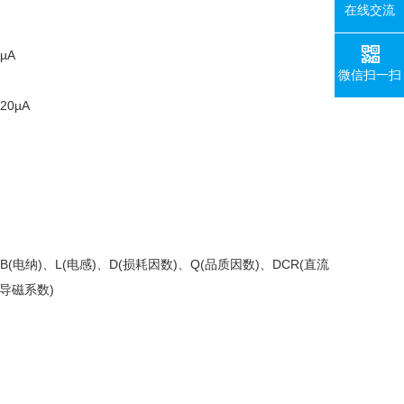
在线交流
µA
微信扫一扫
20µA
)、B(电纳)、L(电感)、D(损耗因数)、Q(品质因数)、DCR(直流
对导磁系数)