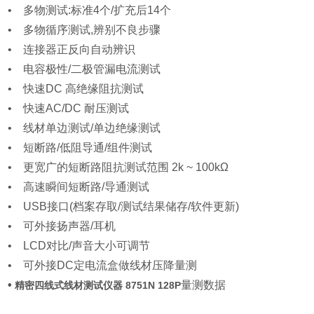
• 多物测试:标准4个/扩充后14个
• 多物循序测试,辨别不良步骤
• 连接器正反向自动辨识
• 电容极性/二极管漏电流测试
• 快速DC 高绝缘阻抗测试
• 快速AC/DC 耐压测试
• 线材单边测试/单边绝缘测试
• 短断路/低阻导通/组件测试
• 更宽广的短断路阻抗测试范围 2k ~ 100kΩ
• 高速瞬间短断路/导通测试
• USB接口(档案存取/测试结果储存/软件更新)
• 可外接扬声器/耳机
• LCD对比/声音大小可调节
• 可外接DC定电流盒做线材压降量测
•
量测数据
精密四线式线材测试仪器 8751N 128P