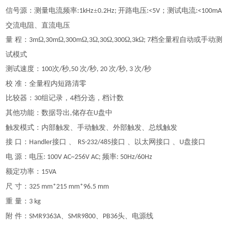
信号源：测量电流频率
±
开路电压
；测试电流
:1kHz
0.2Hz;
:<5V
:<100mA
交流电阻、直流电压
量
程：
Ω
Ω
Ω
Ω
Ω
Ω
Ω
档全量程自动或手动测
3m
,30m
,300m
,3
,30
,300
,3k
; 7
试模式
测试速度：
次
秒
次
秒
次
秒
次
秒
100
/
,50
/
, 20
/
, 3
/
校
准：全量程内短路清零
比较器：
组记录，
档分选，档计数
30
4
其他功能：数据导出
储存在
盘中
,
U
触发模式：内部触发、手动触发、外部触发、总线触发
接
口：
接口 、
接口 、以太网接口 、
盘接口
Handler
RS-232/485
U
电
源：电压
频率
: 100V AC~256V AC;
: 50Hz/60Hz
额定功率：
15VA
尺
寸：
325 mm*215 mm*96.5 mm
重
量：
3 kg
附
件：
、
、
头、电源线
SMR9363A
SMR9800
PB36