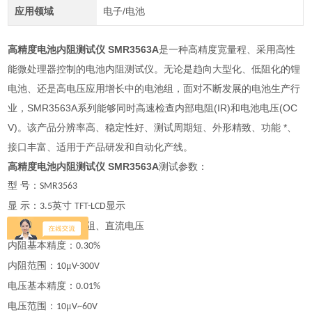
应用领域
电子/电池
高精度电池内阻测试仪 SMR3563A
是一种高精度宽量程、采用高性
能微处理器控制的电池内阻测试仪。无论是趋向大型化、低阻化的锂
电池、还是高电压应用增长中的电池组，面对不断发展的电池生产行
业，SMR3563A系列能够同时高速检查内部电阻(IR)和电池电压(OC
V)。该产品分辨率高、稳定性好、测试周期短、外形精致、功能 *、
接口丰富、适用于产品研发和自动化产线。
高精度电池内阻测试仪 SMR3563A
测试参数：
型
号
：
SMR3563
显
示
：
英寸
显示
3.5
TFT-LCD
测试参数：交流电阻、直流电压
内阻基本精度：
0.30%
内阻范围：
μ
10
V-300V
电压基本精度：
0.01%
电压范围：
μ
10
V~60V