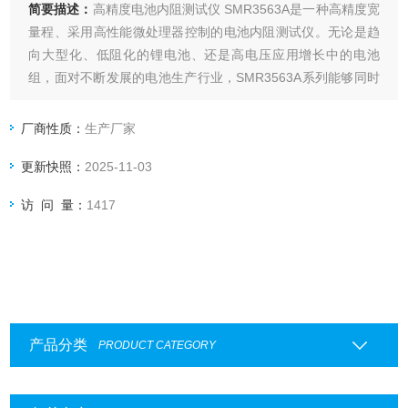
简要描述：
高精度电池内阻测试仪 SMR3563A是一种高精度宽
量程、采用高性能微处理器控制的电池内阻测试仪。无论是趋
向大型化、低阻化的锂电池、还是高电压应用增长中的电池
组，面对不断发展的电池生产行业，SMR3563A系列能够同时
高速检查内部电阻（IR）和电池电压（OCV）。该产品分辨率
高、稳定性好、测试周期短、外形精致、功能 *、接口丰富、
厂商性质：
生产厂家
适用于产品研发和自动化产线。
更新快照：
2025-11-03
访 问 量：
1417
产品分类
PRODUCT CATEGORY