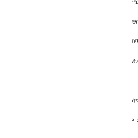
您
您
联
常
详
补