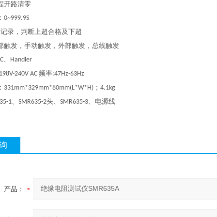
程开路清零
：
0~999.9S
组记录，判断上超合格及下超
部触发，手动触发，外部触发，总线触发
、
2C
Handler
频率
:198V-240V AC
:47Hz-63Hz
：
；
331mm*329mm*80mm(L*W*H)
4.1kg
、
头、
、电源线
35-1
SMR635-2
SMR635-3
询
产品：