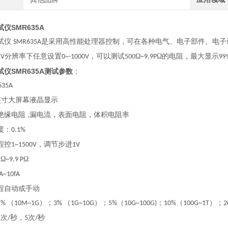
仪SMR635A
试仪
是采用高性能处理器控制，可在各种电气、电子部件、电子
SMR635A
分辨率下任意设置
，可以测试
Ω
Ω的电阻，最大显示
1V
0~-1000V
500
~9.9P
99
仪SMR635A
测试参数
：
635A
英寸大屏幕液晶显示
绝缘电阻
漏电流，表面电阻，体积电阻率
,
度：
0.1%
程控
，调节步进
1~1500V
1V
Ω
Ω
1
~9.9 P
A~10fA
程自动或手动
（
）；
（
）；
（
；
（
）；
1%
10M~1G
3%
1G~10G
5%
10G~100G)
10%
100G~1T
2
次
秒，
次
秒
1
/
5
/