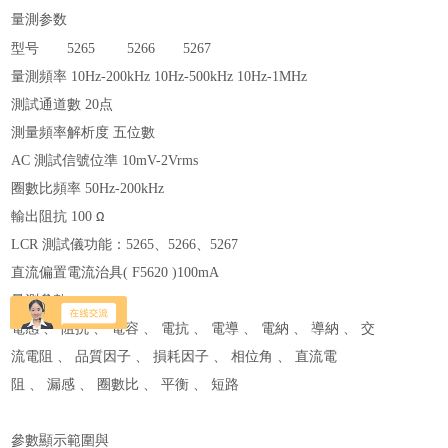
量測
参数
型
号
5265
5266
5267
量測頻率 10Hz-200kHz 10Hz-500kHz 10Hz-1MHz
測試通道數 20点
測量頻率解析度 五位數
AC 測試信號位準 10mV-2Vrms
圈數比頻率 50Hz-200kHz
輸出阻抗
100
Ω
LCR 測試儀功能
：5265、5266、5267
直流偏置電流治具
( F5620 )100mA
量測參數
電感 、 阻抗 、 電容 、 電抗 、 電導 、 電納 、 導納 、 交
流電阻 、 品質因子 、 損耗因子 、 相位角 、 直流電
阻 、 漏感 、 圈數比 、 平衡 、 短路
參數顯示範圍與