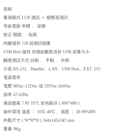
規格
量測模式 LCR 測試 ＋ 變壓器測試
等效電路 串聯 、 並聯
校正 開路 、 短路
內建儲存 128 組測試檔案
USB Host 儲存 存檔組數取決於 USB 容量大小
觸發測試方式 自動 、 手動 、 外部
介面 RS-232、Handler、LAN、USB Host、EXT. I/O
電源需求
電壓 98Vac-132Vac 或 195Vac-264Vac
頻率 47-63Hz
液晶螢幕 7 吋 TFT, 彩色顯示 ( 800*480 )
操作環境 溫度 ： 10℃-40℃、 濕度 ： 20-90%RH
外觀尺寸 ( W*H*D ) 344x145x343 mm
重量 9Kg