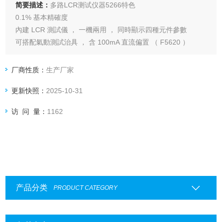
简要描述：
多路LCR测试仪器5266特色
0.1% 基本精確度
內建 LCR 測試儀 ， 一機兩用 ， 同時顯示四種元件參數
可搭配氣動測試治具 ， 含 100mA 直流偏置 （ F5620 ）
開路 、 短路校正功能
USB Host 可存取設定檔案 、 測試資料和畫面擷取圖片
厂商性质：
生产厂家
支援 RS-232、Handler、LAN、USB Host 等介面
更新快照：
2025-10-31
適用於各種元件進料 、 檢驗 、 品保等檢測領域
访 问 量：
1162
产品分类
PRODUCT CATEGORY