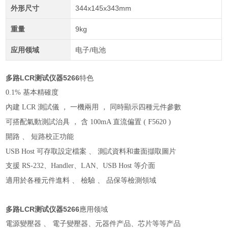
外形尺寸
344x145x343mm
重量
9kg
应用领域
电子/电池
多路LCR测试仪器5266
特色
0.1%
基本精確度
內建
LCR
測試儀
，
一機兩用
，
同時顯示四種元件參數
可搭配氣動測試治具
，
含
100mA
直流偏置
( F5620 )
開路
、
短路校正功能
USB Host
可存取設定檔案
、
測試資料和畫面擷取圖片
支援
RS-232
、
Handler
、
LAN
、
USB Host
等介面
適用於各種元件進料
、
檢驗
、
品保等檢測領域
多路LCR测试仪器5266
應用领
域
電源變壓器 、 電子變壓器、元器件产品、芯片等等产品