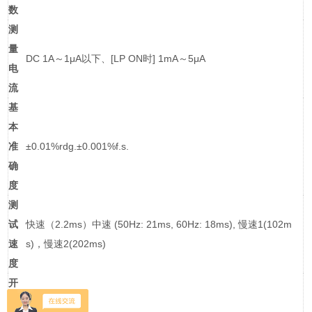
数
测
量
DC 1A～1μA以下、[LP ON时] 1mA～5μA
电
流
基
本
准
±0.01%rdg.±0.001%f.s.
确
度
测
试
快速（2.2ms）中速 (50Hz: 21ms, 60Hz: 18ms), 慢速1(102m
速
s)，慢速2(202ms)
度
开
路