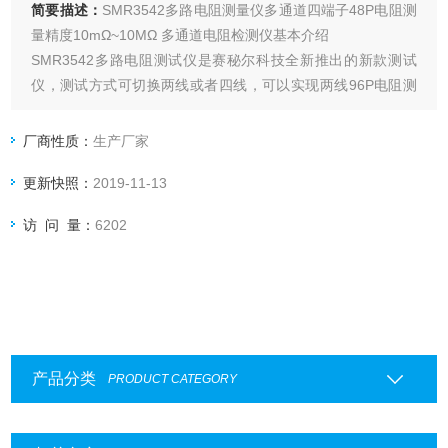
简要描述：
SMR3542多路电阻测量仪多通道四端子48P电阻测
量精度10mΩ~10MΩ 多通道电阻检测仪基本介绍
SMR3542多路电阻测试仪是赛秘尔科技全新推出的新款测试
仪，测试方式可切换两线或者四线，可以实现两线96P电阻测
试和四线48P电阻测试。基于经典型号SMR3542电阻仪*相同
的电路设计，仪器抗干扰性能突出，非常适合配套自动化设备
厂商性质：
生产厂家
完成自动测试。
更新快照：
2019-11-13
访 问 量：
6202
产品分类
PRODUCT CATEGORY