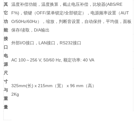
其
温度补偿功能，温度换算，截止电压补偿，比较器(ABS/RE
它
F%)，锁键（OFF/菜单锁定/全部锁定），电源频率设置（AUT
功
O/50Hz/60Hz），缩放，判断音设置，自动保持，平均值，面板
能
保存/读取，D/A输出
接
外部I/O接口，LAN接口，RS232接口
口
电
AC 100～256 V, 50/60 Hz, 额定功率: 40 VA
源
尺
寸
325mm(长) x 215mm（宽） x 96 mm（高）
与
2Kg
重
量