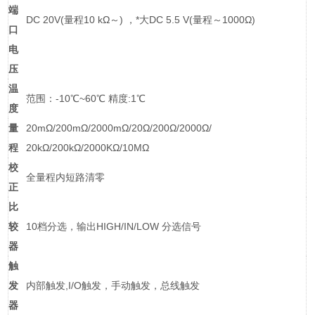
端
DC 20V(量程10 kΩ～) ，*大DC 5.5 V(量程～1000Ω)
口
电
压
温
范围：-10℃~60℃ 精度:1℃
度
量
20mΩ/200mΩ/2000mΩ/20Ω/200Ω/2000Ω/
程
20kΩ/200kΩ/2000ΚΩ/10ΜΩ
校
全量程内短路清零
正
比
较
10档分选，输出HIGH/IN/LOW 分选信号
器
触
发
内部触发,I/O触发，手动触发，总线触发
器