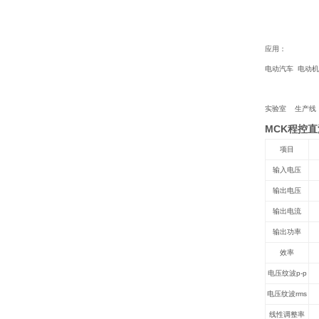
应用：
电动汽车 电动机
实验室 生产线
MCK程控
项目
输入电压
输出电压
输出电流
输出功率
效率
电压纹波p-p
电压纹波rms
线性调整率