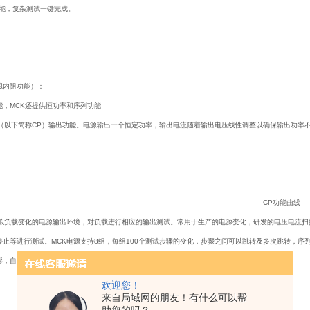
功能，复杂测试一键完成。
拟内阻功能）：
能，MCK还提供恒功率和序列功能
率（以下简称CP）输出功能。电源输出一个恒定功率，输出电流随着输出电压线性调整以确保输出功率
CP
功能曲线
拟负载变化的电源输出环境，对负载进行相应的输出测试。常用于生产的电源变化，研发的电压电流扫
停止等进行测试。MCK电源支持8组，每组100个测试步骤的变化，步骤之间可以跳转及多次跳转，序
形，自动生成相应的测试程序。
欢迎您！
来自局域网的朋友！有什么可以帮