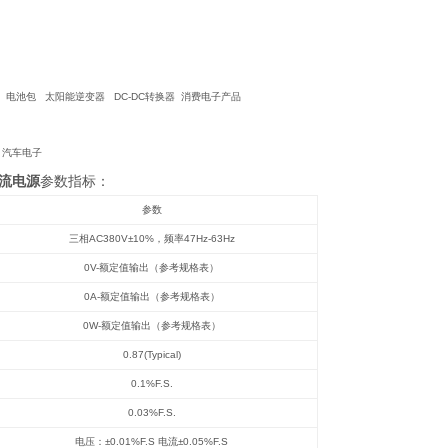
 电池包 太阳能逆变器 DC-DC转换器 消费电子产品
 汽车电子
直流电源
参数指标：
参数
三相AC380V±10%，频率47Hz-63Hz
0V-
额定值输出（参考规格表）
0A-
额定值输出（参考规格表）
0W-
额定值输出（参考规格表）
0.87(Typical)
0.1%F.S.
0.03%F.S.
电压：±0.01%F.S 电流±0.05%F.S