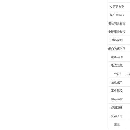
负载调整率
模拟量编程
电压测量精度
电流测量精度
功能保护
瞬态响应时间
电压温漂
电流温漂
级联
并
通讯接口
工作温度
储存温度
使用海拔
机箱尺寸
重量