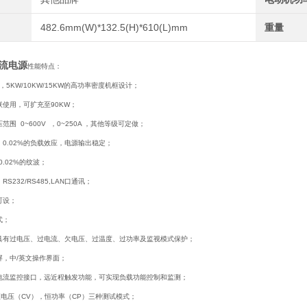
482.6mm(W)*132.5(H)*610(L)mm
重量
直流电源
性能特点：
，5KW/10KW/15KW的高功率密度机框设计；
使用，可扩充至90KW；
围 0~600V ，0~250A ，其他等级可定做；
0.02%的负载效应，电源输出稳定；
.02%的纹波；
S232/RS485,LAN口通讯；
可设；
式；
具有过电压、过电流、欠电压、过温度、过功率及监视模式保护；
屏，中/英文操作界面；
电流监控接口，远近程触发功能，可实现负载功能控制和监测；
恒电压（CV），恒功率（CP）三种测试模式；