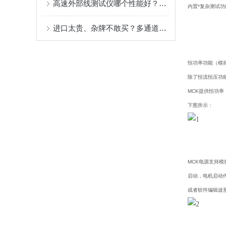
高速外部线测试仪哪个性能好？高速外部线测试仪的性价比与多维度功能解析
内置*复杂测试
进口太贵、杂牌不敢买？多通道耐压测试仪哪家口碑好？
恒功率功能（模
除了恒流恒压功
MCK提供恒功
下图所示：
MCK
电源支持模
启动，电机启动
或者软件编辑波