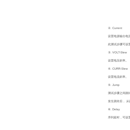
②. Current
设置电源输出电
此测试步骤可设置
③. VOLT-Slew
设置电压斜率。
④. CURR-Slew
设置电流斜率。
⑤. Jump
测试步骤之间跳
发生跳转后， 
⑥. Delay
序列延时，可设置