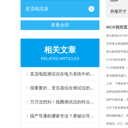
直流电流源
外形尺寸
查看全部
MCK程控
单台标准19寸3U
支持多台电源级联
相关文章
单台标准型号电压范
RELATED ARTICLES
0.01%
的元效应，
0.1%
的精准度，0
直流电阻测试仪在电力系统中的重要性
多功能通讯接口，R
上升，下降斜率
很重要的，变压器综合测试仪的介绍及特征
采样远端采样模
保护功能完备，
万万没想到！线圈测试仪的特点竟然那么多
大尺寸彩色液晶
国产导通机哪家专业？赛秘尔导通机全品类覆盖与性能深度解析
模拟编程接口，
恒电流（CC）,