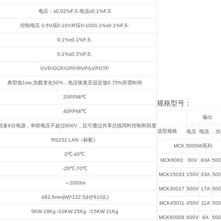
电压：±0.02%F.S 电流±0.1%F.S
控制电压 0-5V或0-10V对应0-1000.1%±0.1%F.S.
0.1%
±0.1%F.S.
0.1%
±0.2%F.S.
OVP/OCP/OPP/RVP/LVPOTP
典型值1ms,负载变化50%，电压恢复至设定值0.75%所需时间
20PPM/
℃
规格型号：
40PPM/
℃
输出
联多6台电源，串联电压不超过600V，且可通过共享总线同时控制和回显
选型规格
电压
电流
功
RS232,LAN
（标配）
MCK 5000W
系列
0
℃-40℃
MCK6083
60V
83A
50
-20
℃-70℃
MCK15033
150V
33A
50
＜2000m
MCK30017
300V
17A
50
482.6mm(W)*132.5(H)*610(L)
MCK45011
450V
11A
50
5KW 18Kg /10KW 25Kg /15KW 31Kg
MCK60008
600V
8A
50