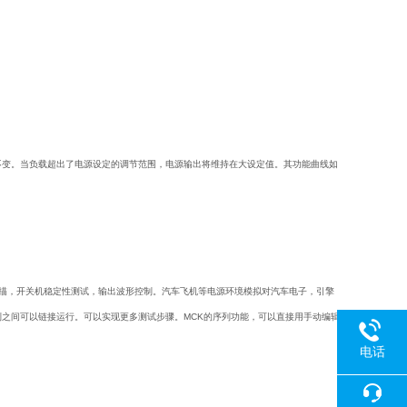
不变。当负载超出了电源设定的调节范围，电源输出将维持在大设定值。其功能曲线如
描，开关机稳定性测试，输出波形控制。汽车飞机等电源环境模拟对汽车电子，引擎
列之间可以链接运行。可以实现更多测试步骤。MCK的序列功能，可以直接用手动编辑
电话