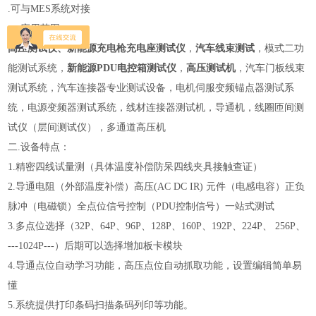
.可与MES系统对接
一.
应用范围：
高压测试仪
、
新能源充电枪充电座测试仪
，
汽车线束测试
，模式二功
能测试系统，
新能源PDU电控箱测试仪
，
高压测试机
，汽车门板线束
测试系统，汽车连接器专业测试设备，电机伺服变频锚点器测试系
统，电源变频器测试系统，线材连接器测试机，导通机，线圈匝间测
试仪（层间测试仪），多通道高压机
二.设备特点：
1.精密四线试量测（具体温度补偿防呆四线夹具接触查证）
2.导通电阻（外部温度补偿）高压(AC DC IR) 元件（电感电容）正负
脉冲（电磁锁）全点位信号控制（PDU控制信号）一站式测试
3.多点位选择（32P、64P、96P、128P、160P、192P、224P、 256P、
---1024P---）后期可以选择增加板卡模块
4.导通点位自动学习功能，高压点位自动抓取功能，设置编辑简单易
懂
5.系统提供打印条码扫描条码列印等功能。