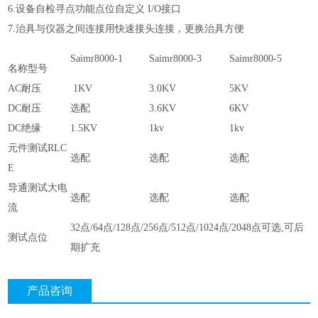
6.设备自检寻点功能点位自定义 I/O接口
7.治具与仪器之间连接用快速接头连接，更换治具方便
Saimr8000-1
Saimr8000-3
Saimr8000-5
名称型号
AC耐压
1KV
3.0KV
5KV
DC耐压
选配
3.6KV
6KV
DC绝缘
1.5KV
1kv
1kv
元件测试RLC
选配
选配
选配
E
导通测试大电
选配
选配
选配
流
32点/64点/128点/256点/512点/1024点/2048点可选,可后
测试点位
期扩充
产品咨询