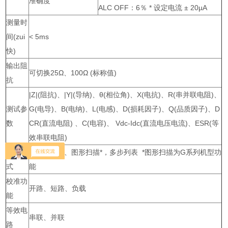
准确度
ALC OFF：6％ * 设定电流 ± 20µA
测量时
间(zui
< 5ms
快)
输出阻
可切换25Ω、100Ω (标称值)
抗
|Z|(阻抗)、|Y|(导纳)、θ(相位角)、X(电抗)、R(串并联电阻)、
测试参
G(电导)、B(电纳)、L(电感)、D(损耗因子)、Q(品质因子)、D
数
CR(直流电阻) 、C(电容)、 Vdc-Idc(直流电压电流)、ESR(等
效串联电阻)
测量模
Meter 模式、图形扫描*，多步列表 *图形扫描为G系列机型功
式
能
校准功
开路、短路、负载
能
等效电
串联、并联
路