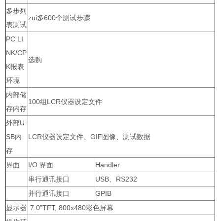
多步列
zui多600个测试步骤
表测试
PC LI
NK/CP
选购
K报表
环境
内部储
100组LCR仪器设定文件
存内存
外部U
SB内
LCR仪器设定文件、GIF图像、测试数据
存
界面
I/O 界面
Handler
串行通讯接口
USB、RS232
并行通讯接口
GPIB
显示器
7.0”TFT, 800x480彩色屏幕