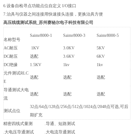
6.设备自检寻点功能点位自定义 I/O接口
7.治具与仪器之间连接用快速接头连接，更换治具方便
高压线缆测试系统_苏州赛秘尔电子科技有限公司
Saimr8000-1
Saimr8000-3
Saimr8000-5
名称型号
AC耐压
1KV
3.0KV
5KV
DC耐压
选配
3.6KV
6KV
DC绝缘
1.5KV
1kv
1kv
元件测试RLC
选配
选配
选配
E
导通测试大电
选配
选配
选配
流
32点/64点/128点/256点/512点/1024点/2048点可选,可后
测试点位
期扩充
精密四线式量测 .导通、短路测试
.大电压导通测试 .大电流导通测试