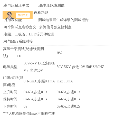
.高电压耐压测试 .高电压绝缘测试
.*电脑端控制 .自检功能
.万用表功能 .测试结果可生成详细的测试报告
.每个测试点名称定义 .多路信号独立控制点
.电阻、二极管、LED等元件检测
.可与MES系统对接
高压击穿测试(绝缘强度测
AC
试) DC
50V-6kV DC(选购8k
电压类型
50V-5KV 步进10V 50HZ/60HZ
V）步进10V
门限/短路(泄
0.1-5mA,步距0.1mA
max 10mA
露)电流
上升时间
0s-65s,步进0.1s
0s-65s,步进0.1s
保持时间
0s-65s,步进0.1s
0s-65s,步进0.1s
下降时间
0S
0s-65s,步进0.2s
***大电流限制值Imax可编程范围