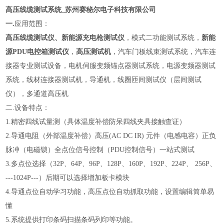
高压线缆测试系统_苏州赛秘尔电子科技有限公司
一.
应用范围：
高压线缆测试仪
、
新能源充电枪测试仪
，模式二功能测试系统，
新能
源PDU电控箱测试仪
，
高压测试机
，汽车门板线束测试系统，汽车连
接器专业测试设备，电机伺服变频锚点器测试系统，电源变频器测试
系统，线材连接器测试机，导通机，线圈匝间测试仪（层间测试
仪），多通道高压机
二.设备特点：
1.精密四线试量测（具体温度补偿防呆四线夹具接触查证）
2.导通电阻（外部温度补偿）高压(AC DC IR) 元件（电感电容）正负
脉冲（电磁锁）全点位信号控制（PDU控制信号）一站式测试
3.多点位选择（32P、64P、96P、128P、160P、192P、224P、 256P、
---1024P---）后期可以选择增加板卡模块
4.导通点位自动学习功能，高压点位自动抓取功能，设置编辑简单易
懂
5.系统提供打印条码扫描条码列印等功能。