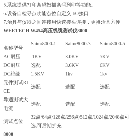
5.系统提供打印条码扫描条码列印等功能。
6.设备自检寻点功能点位自定义 I/O接口
7.治具与仪器之间连接用快速接头连接，更换治具方便
WEETECH W454高压线缆测试仪
8000
Saimr8000-1
Saimr8000-3
Saimr8000-5
名称型号
AC耐压
1KV
3.0KV
5KV
DC耐压
选配
3.6KV
6KV
DC绝缘
1.5KV
1kv
1kv
元件测试RL
选配
选配
选配
CE
导通测试大
选配
选配
选配
电流
32点/64点/128点/256点/512点/1024点/2048点可
测试点位
选,可后期扩充
8000