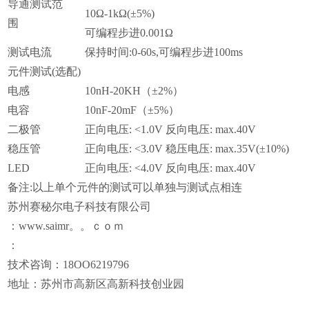
导通测试范
10Ω-1kΩ(±5%)
围
可编程步进0.001Ω
测试电流
保持时间:0-60s,可编程步进100ms
元件测试(选配)
电感
10nH-20KH（±2%）
电容
10nF-20mF（±5%）
二极管
正向电压: <1.0V 反向电压: max.40V
稳压管
正向电压: <3.0V 稳压电压: max.35V(±10%)
LED
正向电压: <4.0V 反向电压: max.40V
备注:以上单个元件的测试可以单独与测试点相连
苏州赛秘尔电子科技有限公司
：www.saimr。。ｃｏｍ ​
：
技术咨询：18OO6219796
地址：苏州市高新区高新科技创业园