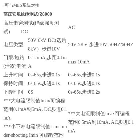
.
可与
MES
系统对接
8000
高压安规线缆测试仪
高压击穿测试(绝缘强度测
AC
试) DC
50V-6kV DC(选购
电压类型
50V-5KV 步进10V 50HZ/60HZ
8kV）步进10V
门限/短路
0.1-5mA,步距0.1m
max 10mA
(泄露)电流
A
上升时间
0s-65s,步进0.1s
0s-65s,步进0.1s
保持时间
0s-65s,步进0.1s
0s-65s,步进0.1s
下降时间
0S
0s-65s,步进0.2s
***大电流限制值Imax可编程
范围0.1mA到5mA, DC步进0.1
***大电流限制值Imax可编程
mA
范围0.5mA到10mA, AC步进0.1
***小下冲电流限制值Limit un
mA
der-shooting Imin 可编程范围