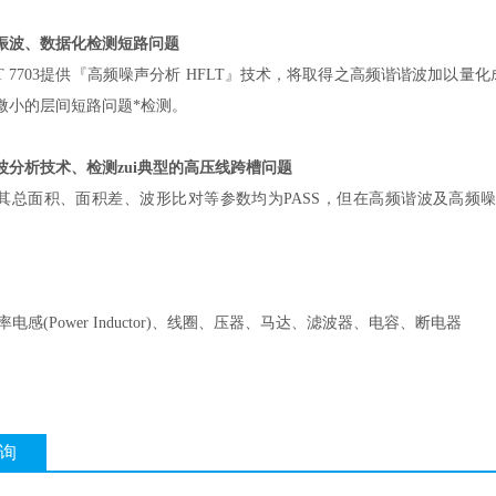
振波、数据化检测短路问题
EST 7703提供『高频噪声分析 HFLT』技术，将取得之高频谐谐波
微小的层间短路问题*检测。
波分析技术、检测zui典型的高压线跨槽问题
其总面积、面积差、波形比对等参数均为PASS，但在高频谐波及高频
r、功率电感(Power Inductor)、线圈、压器、马达、滤波器、电容、断电器
询