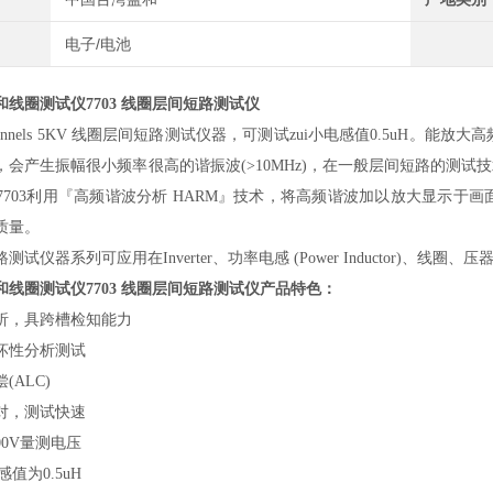
电子/电池
和
线圈测试仪7703
线圈层间短路测试仪
2 channels 5KV 线圈层间短路测试仪器，可测试zui小电感值0.5
，会产生振幅很小频率很高的谐振波(>10MHz)，在一般层间短路的测
EST 7703利用『高频谐波分析 HARM』技术，将高频谐波加以放大显
质量。
测试仪器系列可应用在Inverter、功率电感 (Power Inductor)、
和
线圈测试仪7703
线圈层间短路测试仪
产品特色：
析，具跨槽检知能力
坏性分析测试
(ALC)
对，测试快速
000V量测电压
感值为0.5uH