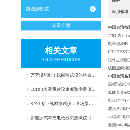
线圈测试仪
应用领域
查看全部
中国台湾益
7703 为
电晕现象时
相关文章
ICROT
RELATED ARTICLES
组件之线圈
线圈层间短路
万万没想到！线圈测试仪的特点竟然那么多
中国台湾益
高频谐波分
LCR电表测量建议事项和测量项目介绍
低能量非破
电压准位补偿
8740 专业线材测试仪：全场景线束质量检测的高性能解决方案
波形学习比
zui高至10,
新能源汽车充电枪线束测试仪可以分为几类？
量测zui小电