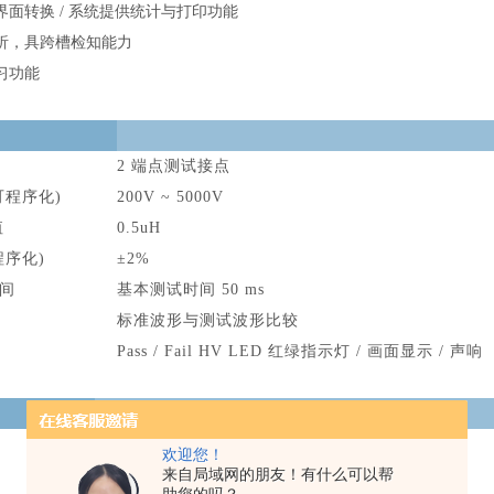
界面转换 / 系统提供统计与打印功能
析，具跨槽检知能力
习功能
2 端点测试接点
可程序化)
200V ~ 5000V
值
0.5uH
程序化)
±2%
间
基本测试时间 50 ms
标准波形与测试波形比较
Pass / Fail HV LED 红绿指示灯 / 画面显示 / 声响
98 ~ 132Vac or 192 ~ 264Vac
欢迎您！
来自局域网的朋友！有什么可以帮
320*240 分辨率图形液晶显示