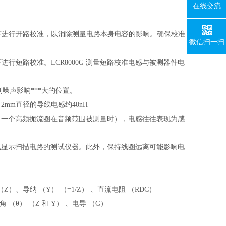
在线交流
ng）下进行开路校准，以消除测量电路本身电容的影响。确保校准
微信扫一扫
下进行短路校准。LCR8000G 测量短路校准电感与被测器件电
终连接到噪声影响***大的位置。
，2mm直径的导线电感约40nH
，一个高频扼流圈在音频范围被测量时），电感往往表现为感
或显示扫描电路的测试仪器。此外，保持线圈远离可能影响电
（Z）、导纳 （Y） （=1/Z） 、直流电阻 （RDC）
（θ） （Z 和 Y） 、电导 （G）