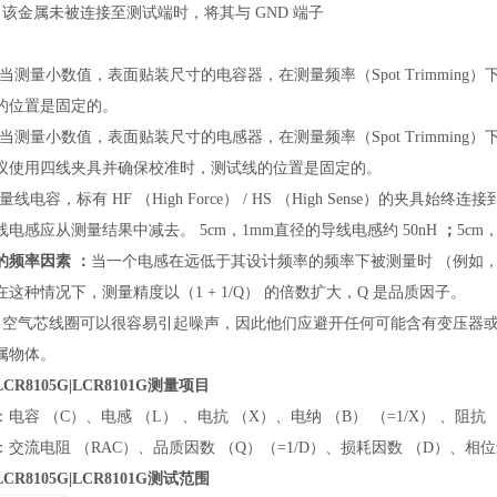
当该金属未被连接至测试端时，将其与 GND 端子
当测量小数值，表面贴装尺寸的电容器，在测量频率（Spot Trimmi
的位置是固定的。
当测量小数值，表面贴装尺寸的电感器，在测量频率（Spot Trimming）
议使用四线夹具并确保校准时，测试线的位置是固定的。
量线电容，标有 HF （High Force） / HS （High Sense）的夹具始
线电感应从测量结果中减去。 5cm，1mm直径的导线电感约 50nH
；
5cm
的频率因素 ：
当一个电感在远低于其设计频率的频率下被测量时 （例如
这种情况下，测量精度以（1 + 1/Q） 的倍数扩大，Q 是品质因子。
 空气芯线圈可以很容易引起噪声，因此他们应避开任何可能含有变压器
属物体。
|LCR8105G|LCR8101G测量项目
电容 （C）、电感 （L） 、电抗 （X）、电纳 （B） （=1/X） 、阻抗 
交流电阻 （RAC）、品质因数 （Q）（=1/D）、损耗因数 （D）、相位角 
|LCR8105G|LCR8101G测试范围