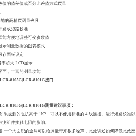
称值的值差值或百分比差值方式度量
试
接地的高精度测量夹具
开路或短路校准
式能方便地调整可变参数值
显示测量数据的图表模式
保存面板设定
 分辨率超大 LCD显示
界面，丰富的测量功能
|LCR-8105G|LCR-8101G接口
G|LCR-8105G|LCR-8101G测量建议事项：
如果被测的阻抗高于 1K?，可以不使用标准的 4 线连接。运行短路校准以
被测组件接触电阻的影响。
接:一个大面积的金属可以给测量带来很多噪声，此处讲述如何降低此效应。 当