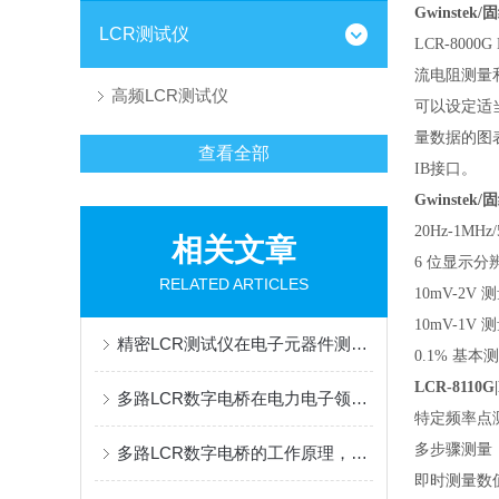
Gwinstek/
LCR测试仪
LCR-800
流电阻测量
高频LCR测试仪
可以设定适当
量数据的图
查看全部
IB接口。
Gwinstek/
20Hz-1MHz
相关文章
6 位显示分
RELATED ARTICLES
10mV-2V 
10mV-1V
精密LCR测试仪在电子元器件测试中的应用
0.1% 基
LCR-8110G
多路LCR数字电桥在电力电子领域的应用
特定频率点
多步骤测量，*
多路LCR数字电桥的工作原理，快来看下吧
即时测量数