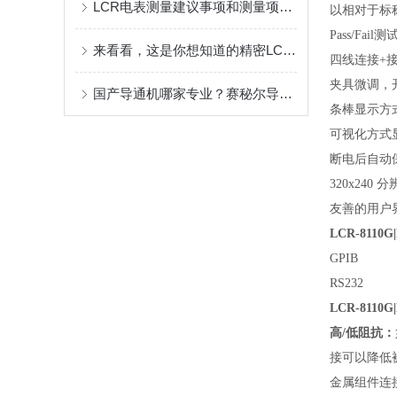
LCR电表测量建议事项和测量项目介绍
以相对于标
Pass/Fail测
来看看，这是你想知道的精密LCR测试仪吗？
四线连接+
夹具微调，
国产导通机哪家专业？赛秘尔导通机全品类覆盖与性能深度解析
条棒显示方
可视化方式
断电后自动
320x240
友善的用户
LCR-8110G
GPIB
RS232
LCR-8110
高/低阻抗：
接可以降低
金属组件连