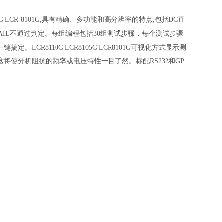
-8105G|LCR-8101G,具有精确、多功能和高分辨率的特点,包括DC直
AIL不通过判定。每组编程包括30组测试步骤，每个测试步骤
R8110G|LCR8105G|LCR8101G可视化方式显示测
使分析阻抗的频率或电压特性一目了然。标配RS232和GP