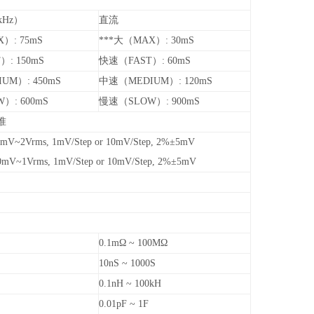
kHz）
直流
）: 75mS
***大（MAX）: 30mS
: 150mS
快速（FAST）: 60mS
UM）: 450mS
中速（MEDIUM）: 120mS
）: 600mS
慢速（SLOW）: 900mS
准
V~2Vrms, 1mV/Step or 10mV/Step, 2%±5mV
V~1Vrms, 1mV/Step or 10mV/Step, 2%±5mV
0.1mΩ ~ 100MΩ
10nS ~ 1000S
0.1nH ~ 100kH
0.01pF ~ 1F