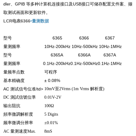
dler、GPIB 等多种计算机连接接口及USB接口可储存配置文件案、撷
取测试画面和更新软件。
LCR电表6366
•量测数据
型号
6365
6366
6367
量测频率
10Hz-200kHz
10Hz-500kHz
10Hz-1MHz
型号
6365A
6366A
6367A
量测频率
0.1Hz-200kHz
0.1Hz-500kHz
0.1Hz-1MHz
量频率点数
可程序
基本精确度
± 0.08%
AC 测试信号位准/td>
10mV
至
2Vrms (1m Vrms
解析度
)
DC
測試信號位準
0.01V-2V
输出阻抗
100Ω
頻率微調解析度
5 Digits
频率微调分辨率
±0.01%
AC
量测速度
Max.
8mS