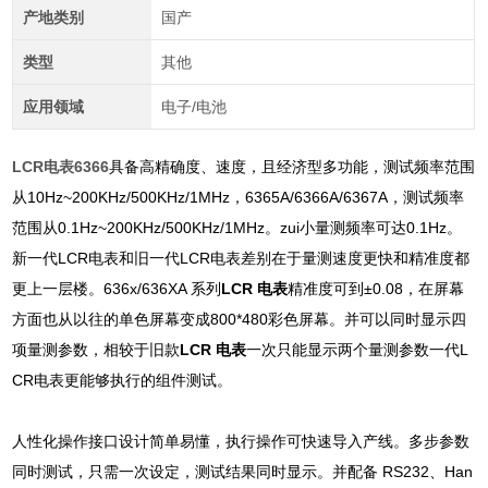
产地类别
国产
类型
其他
应用领域
电子/电池
LCR电表6366
具备高精确度、速度，且经济型多功能，测试频率范围
从10Hz~200KHz/500KHz/1MHz，6365A/6366A/6367A，测试频率
范围从0.1Hz~200KHz/500KHz/1MHz。zui小量测频率可达0.1Hz。
新一代LCR电表和旧一代LCR电表差别在于量测速度更快和精准度都
更上一层楼。636x/636XA 系列
LCR 电表
精准度可到±0.08，在屏幕
方面也从以往的单色屏幕变成800*480彩色屏幕。并可以同时显示四
项量测参数，相较于旧款
LCR 电表
一次只能显示两个量测参数一代L
CR电表更能够执行的组件测试。
人性化操作接口设计简单易懂，执行操作可快速导入产线。多步参数
同时测试，只需一次设定，测试结果同时显示。并配备 RS232、Han