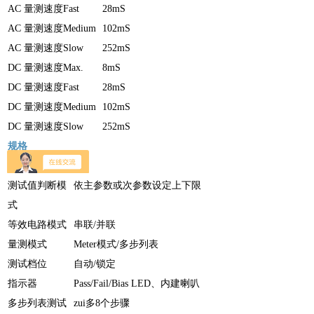
AC
量测速度
Fast
28mS
AC
量测速度
Medium
102mS
AC
量测速度
Slow
252mS
DC
量测速度
Max.
8mS
DC
量测速度
Fast
28mS
DC
量测速度
Medium
102mS
DC
量测速度
Slow
252mS
规格
测试值判断模
依主参数或次参数设定上下限
式
等效电路模式
串联
/
并联
量测模式
Meter
模式
/
多步列表
测试档位
自动
/
锁定
指示器
Pass/Fail/Bias LED
、内建喇叭
多步列表测试
zui多
8
个步骤