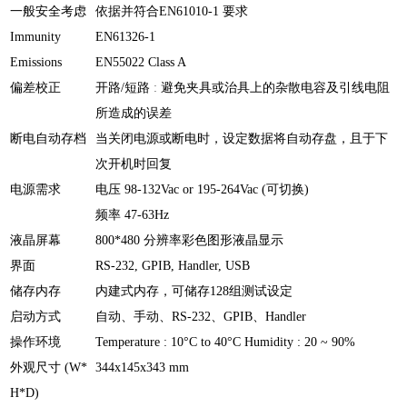
一般安全考虑
依据并符合
EN61010-1
要求
Immunity
EN61326-1
Emissions
EN55022 Class A
偏差校正
开路
/
短路
:
避免夹具或治具上的杂散电容及引线电阻
所造成的误差
断电自动存档
当关闭电源或断电时，设定数据将自动存盘，且于下
次开机时回复
电源需求
电压
98-132Vac or 195-264Vac (
可切换
)
频率
47-63Hz
液晶屏幕
800*480
分辨率彩色图形液晶显示
界面
RS-232, GPIB, Handler, USB
储存内存
内建式内存，可储存
128
组测试设定
启动方式
自动、手动、
RS-232
、
GPIB
、
Handler
操作环境
Temperature : 10°C to 40°C Humidity : 20 ~ 90%
外观尺寸
(W*
344x145x343 mm
H*D)